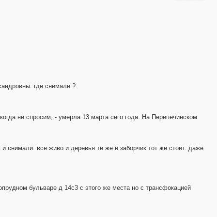
андровны: где снимали ?
гда не спросим, - умерла 13 марта сего года. На Перепечинском
 и снимали. все живо и деревья те же и заборчик тот же стоит. даже
4
прудном бульваре д 14с3 с этого же места но с трансфокацией