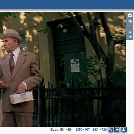
1
4
2k
2
2
3
6
2
2
2
2
3
Sizes:
864×384
|
1050×467
|
1634×726
W