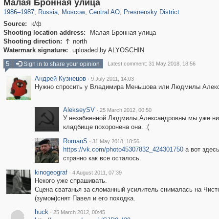
319,779
1,406,257
159,978
8,286
29,243
5,916
13,344
396
Малая Бронная улица
1986
–
1987
,
Russia
,
Moscow
,
Central AO
,
Presnensky District
Source:
к/ф
Shooting location address:
Малая Бронная улица
Shooting direction:
north

Watermark signature:
uploaded by ALYOSCHIN
5
Sign in to share your opinion
Latest comment: 31 May 2018, 18:56
Андрей Кузнецов
·
9 July 2011, 14:03
Нужно спросить у Владимира Меньшова или Людмилы Алекс
AlekseySV
·
25 March 2012, 00:50
У незабвенной Людмилы Александровны мы уже нико
кладбище похоронена она. :(
RomanS
·
31 May 2018, 18:56
https://vk.com/photo45307832_424301750
а вот здесь
странно как все осталось.
kinogeograf
·
4 August 2011, 07:39
Некого уже спрашивать.
Сцена сватанья за сломанный усилитель снималась на Чисто
(зумом)снят Павел и его походка.
huck
·
25 March 2012, 00:45