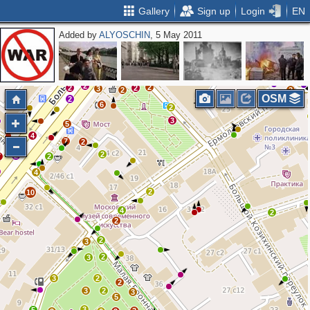
Gallery
Sign up
Login
EN
Added by
ALYOSCHIN
, 5 May 2011
2
2
2
2
2
2
5
2
2
2
2
3
2
3
OSM
2
6
2
3
5
2
4
7
2
2
2
7
2
4
2
10
4
2
2
2
3
2
3
3
2
2
3
2
3
5
3