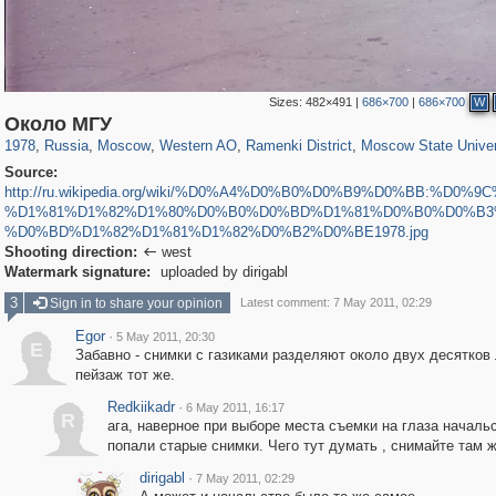
Sizes:
482×491
|
686×700
|
686×700
W
319,716
1,405,779
8,286
27,128
29,243
310
5,674
64
1,768
8
Около МГУ
1978
,
Russia
,
Moscow
,
Western AO
,
Ramenki District
,
Moscow State Univer
Source:
http://ru.wikipedia.org/wiki/%D0%A4%D0%B0%D0%B9%D0%BB:%D0%
%D1%81%D1%82%D1%80%D0%B0%D0%BD%D1%81%D0%B0%D0%B3
%D0%BD%D1%82%D1%81%D1%82%D0%B2%D0%BE1978.jpg
Shooting direction:
west

Watermark signature:
uploaded by dirigabl
3
Sign in to share your opinion
Latest comment: 7 May 2011, 02:29
Egor
·
5 May 2011, 20:30
E
Забавно - снимки с газиками разделяют около двух десятков 
пейзаж тот же.
Redkiikadr
·
6 May 2011, 16:17
R
ага, наверное при выборе места съемки на глаза началь
попали старые снимки. Чего тут думать , снимайте там ж
dirigabl
·
7 May 2011, 02:29