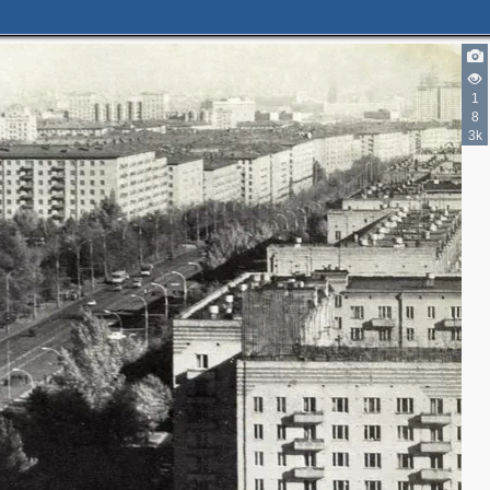
2
1
8
3k