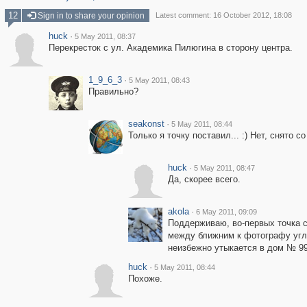
12
Sign in to share your opinion
Latest comment: 16 October 2012, 18:08
huck
·
5 May 2011, 08:37
Перекресток с ул. Академика Пилюгина в сторону центра.
1_9_6_3
·
5 May 2011, 08:43
Правильно?
seakonst
·
5 May 2011, 08:44
Только я точку поставил... :) Нет, снято 
huck
·
5 May 2011, 08:47
Да, скорее всего.
akola
·
6 May 2011, 09:09
Поддерживаю, во-первых точка с
между ближним к фотографу угло
неизбежно утыкается в дом № 99
huck
·
5 May 2011, 08:44
Похоже.