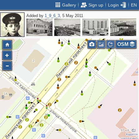
Gallery
Sign up
Login
EN
Added by
1_9_6_3
, 5 May 2011
2
2
OSM
2
2
2
2
2
2
2
2
2
2