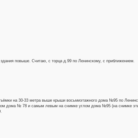
со здания повыше. Считаю, с торца д.99 по Ленинскому, с приближением.
ъёмки на 30-33 метра выше крыши восьмиэтажного дома №95 по Ленинско
м дома № 78 и самым левым на снимке углом дома №95 (на снимке эти 
.