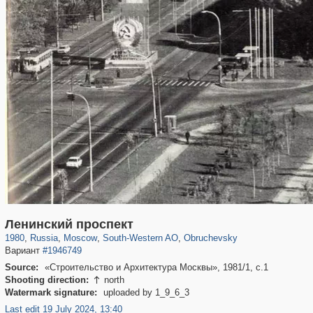
319,882
1,407,373
8,286
12,414
29,248
76
961
5
Ленинский проспект
1980
,
Russia
,
Moscow
,
South-Western AO
,
Obruchevsky
Вариант
#1946749
Source:
«Строительство и Архитектура Москвы», 1981/1, с.1
Shooting direction:
north

Watermark signature:
uploaded by 1_9_6_3
Last edit 19 July 2024, 13:40