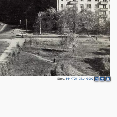
2
Sizes:
864×700
|
3714×3009
W