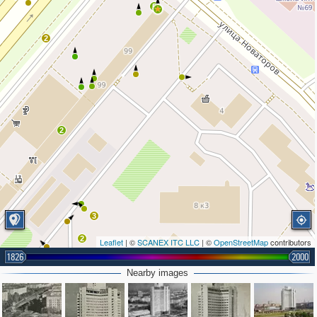
5
2
2
3
2
Leaflet
| ©
SCANEX ITC LLC
| ©
OpenStreetMap
contributors
1826
2000
Nearby images
2