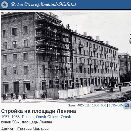
Retro View of Mankind's Habitat
Sizes:
482×311
|
1050×680
|
1335×865
W
31,667
1,406,672
80
22,536
29,243
71
Стройка на площади Ленина
1957
–
1958
,
Russia
,
Omsk Oblast
,
Omsk
конец 50-х, площадь Ленина
Author:
Евгений Мамакин