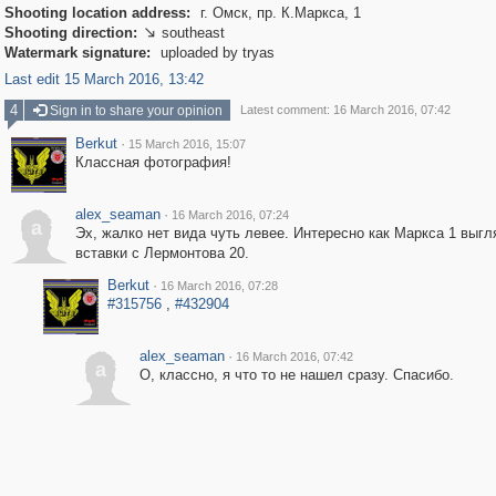
Shooting location address:
г. Омск, пр. К.Маркса, 1
Shooting direction:
southeast

Watermark signature:
uploaded by tryas
Last edit 15 March 2016, 13:42
4
Sign in to share your opinion
Latest comment: 16 March 2016, 07:42
Berkut
·
15 March 2016, 15:07
Классная фотография!
alex_seaman
·
16 March 2016, 07:24
a
Эх, жалко нет вида чуть левее. Интересно как Маркса 1 выгл
вставки с Лермонтова 20.
Berkut
·
16 March 2016, 07:28
#315756
,
#432904
alex_seaman
·
16 March 2016, 07:42
a
О, классно, я что то не нашел сразу. Спасибо.