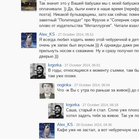
Так значит это у Вашей бабушки мы с моей бабушко
оплачивали. )) Да, были книги в наше время (переф
поэта). Никакой бульварщины, зато как сейчас пом
заветный "Политиздат" про Фрунзе и "Соперник сере
олово от издательства "Металлургия". Читали взах
Alex_KS
·
27 October 2014, 05:51
Я всегда любил ходить мимо этой чебуречной в дет
очень уж запах был вкусным.))) А однажды даже ри
прильнуть носом к скважине. Ну и сразу получил по
дверью.)))
krgorka
·
27 October 2014, 06:01
В годы, относящиеся к моменту съемки, там бы
там уже позже.
noginka
·
27 October 2014, 06:04
Что -ж Вы с утра по раньше за живое)) до 
krgorka
·
27 October 2014, 06:18
Саша, старый я стал. Сплю уже плохо,
хотел задеть тебя за живое. Так уж п
Alex_KS
·
28 October 2014, 04:36
Кафе уже не застал, а вот чебуречную на 