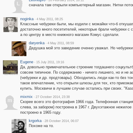
26 February 2014, 18:12
L
сначала там открыли компьютерный магазин. Нитки пот
noginka
·
4 May 2011, 08:25
Классные чебуреки были, мы ездили с можайки что-б откушат
достаточно много посетителей, некоторые брали чебуреки с 
а по центру в место книжного магазин Комус сделали.
daryenka
·
4 May 2011, 08:59
Дедушка мой это заведение оченно уважал. Но чебуреки 
Eugene
·
15 July 2011, 19:16
Да, довольно примечательное строение тогдашнего соцкультб
совсем типичное. По содержанию - ничего лишнего, но и не а
(чебуреки и др. продтовары). Обходились люди как-то без тон
такое впечатление, что открыли шлюзы для тех, кто приезжает
купить. Москвичи в лучшем случае остались при своих. "Каза
mixmix
·
27 October 2014, 23:38
m
Скорее всего это фотография 1966 года. Телефонная станция 
слева, за забором) построена в 1967 г. Двухэтажное нежилое
построено в 1965 году.
krgorka
·
28 October 2014, 06:07
Похоже на то.