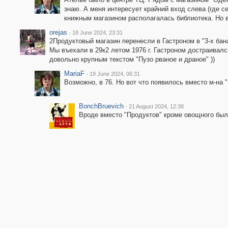
знаю. А меня интересует крайний вход слева (где с
книжным магазином располагалась библиотека. Но в
orejas
·
18 June 2024, 23:31
2Продуктовый магазин перенесли в Гастроном в "3-х бана
Мы въехали в 29к2 летом 1976 г. Гастроном достраивал
довольно крупным текстом "Пузо рваное и драное" ))
MariaF
·
19 June 2024, 06:31
Возможно, в 76. Но вот что появилось вместо м-на 
BonchBruevich
·
21 August 2024, 12:38
Вроде вместо "Продуктов" кроме овощного был