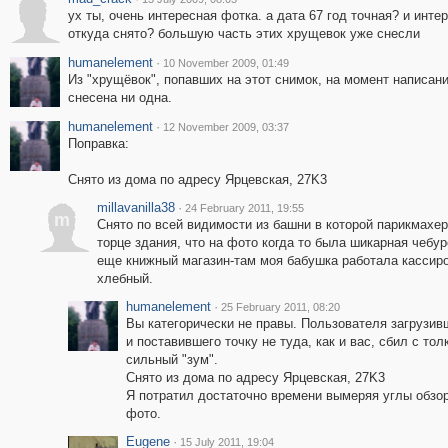
ух ты, очень интересная фотка. а дата 67 год точная? и инте
откуда снято? большую часть этих хрущевок уже снесли
humanelement
·
10 November 2009, 01:49
Из "хрущёвок", попавших на этот снимок, на момент написани
снесена ни одна.
humanelement
·
12 November 2009, 03:37
Поправка:
Снято из дома по адресу Ярцевская, 27K3
millavanilla38
·
24 February 2011, 19:55
m
Снято по всей видимости из башни в которой парикмахер
торце здания, что на фото когда то была шикарная чебур
еще книжный магазин-там моя бабушка работала кассир
хлебный.
humanelement
·
25 February 2011, 08:20
Вы категорически не правы. Пользователя загрузив
и поставившего точку не туда, как и вас, сбил с тол
сильный "зум".
Снято из дома по адресу Ярцевская, 27K3
Я потратил достаточно времени вымеряя углы обзор
фото.
Eugene
·
15 July 2011, 19:04