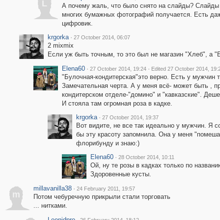
L
А почему жаль, что было снято на слайды? Слайды
многих бумажных фотографий получается. Есть даж
цифровик.
krgorka
·
27 October 2014, 06:07
2 mixmix
Если уж быть точным, то это был не магазин "Хлеб", а "
Elena60
·
·
27 October 2014, 19:24
Edited 27 October 2014, 19:
"Булочная-кондитерская"это верно. Есть у мужчин 
Замечательная черта. А у меня всё- может быть , 
кондитерском отделе-"домино" и "кавказские". Деше
И стояла там огромная роза в кадке.
krgorka
·
27 October 2014, 19:37
Вот видите, не все так идеально у мужчин. Я с
бы эту красоту запомнила. Она у меня "помешан
флорибунду и знаю:)
Elena60
·
28 October 2014, 10:11
Ой, ну те розы в кадках только по названию
Здоровенные кусты.
millavanilla38
·
24 February 2011, 19:57
m
Потом чебуречную прикрыли стали торговать
... нитками.
Leonidpro
·