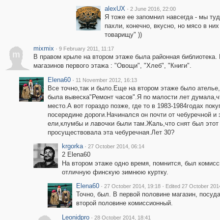
alexUX
·
2 June 2016, 22:00
Я тоже ее запомнил навсегда - мы туд
пахли, конечно, вкусно, но мясо в ни
товарищу" ))
mixmix
·
9 February 2011, 11:17
m
В правом крыле на втором этаже была районная библиотека. 
магазинов первого этажа : "Овощи", "Хлеб", "Книги".
Elena60
·
11 November 2012, 16:13
Все точно,так и было.Еще на втором этаже было ателье
была вывеска"Ремонт часов".Я по малости лет думала,ч
место.А вот гораздо позже, где то в 1983-1984годах пок
посередине дороги.Начинался он почти от чебуречной 
ели,клумбы и лавочки были там.Жаль,что снят был этот
просуществовала эта чебуречная.Лет 30?
krgorka
·
27 October 2014, 06:14
2 Elena60
На втором этаже одно время, помнится, был комисс
отличную финскую зимнюю куртку.
Elena60
·
·
27 October 2014, 19:18
Edited 27 October 201
Точно, был. В первой половине магазин, посуда
второй половине комиссионный.
Leonidpro
·
28 October 2014, 18:41