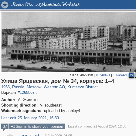
Retro View of Mankind's Habitat
Sizes:
482×198
|
1024×421
|
1024×421
W
319,864
1,406,716
8,286
27,129
29,243
310
1,667
12
Улица Ярцевская, дом № 34, корпуса: 1–4
1966
,
Russia
,
Moscow
,
Western AO
,
Kuntsevo District
Вариант
#1265867
.
Author:
А. Жиляков
Shooting direction:
southeast

Watermark signature:
uploaded by ashley4
Last edit 25 January 2021, 16:39
37
Sign in to share your opinion
Latest comment: 21 August 2024, 12:38
mad_crack
·
13 July 2009, 08:05