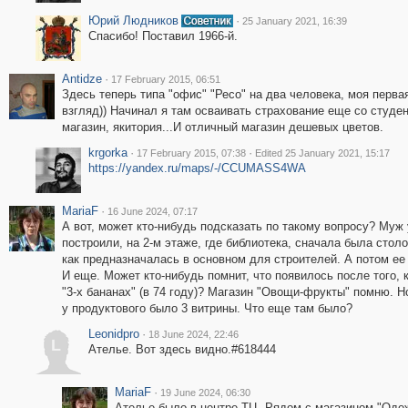
Юрий Людников
·
25 January 2021, 16:39
Спасибо! Поставил 1966-й.
Antidze
·
17 February 2015, 06:51
Здесь теперь типа "офис" "Ресо" на два человека, моя перва
взгляд)) Начинал я там осваивать страхование еще со студе
магазин, якитория...И отличный магазин дешевых цветов.
krgorka
·
·
17 February 2015, 07:38
Edited 25 January 2021, 15:17
https://yandex.ru/maps/-/CCUMASS4WA
MariaF
·
16 June 2024, 07:17
А вот, может кто-нибудь подсказать по такому вопросу? Муж 
построили, на 2-м этаже, где библиотека, сначала была стол
как предназначалась в основном для строителей. А потом ее 
И еще. Может кто-нибудь помнит, что появилось после того, 
"3-х бананах" (в 74 году)? Магазин "Овощи-фрукты" помню. Н
у продуктового было 3 витрины. Что еще там было?
Leonidpro
·
18 June 2024, 22:46
L
Ателье. Вот здесь видно.#618444
MariaF
·
19 June 2024, 06:30
Ателье было в центре ТЦ. Рядом с магазином "Одеж