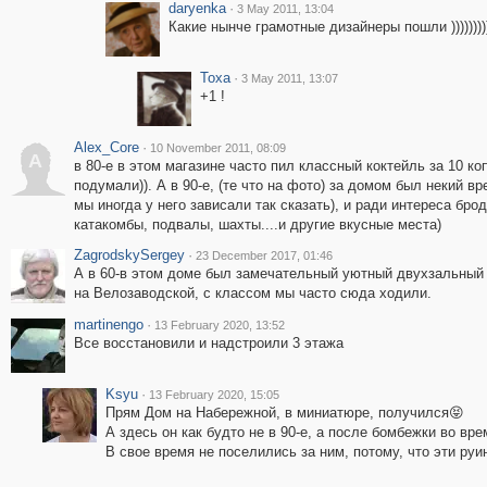
daryenka
·
3 May 2011, 13:04
Какие нынче грамотные дизайнеры пошли ))))))))
Toxa
·
3 May 2011, 13:07
+1 !
Alex_Core
·
10 November 2011, 08:09
A
в 80-е в этом магазине часто пил классный коктейль за 10 коп
подумали)). А в 90-е, (те что на фото) за домом был некий 
мы иногда у него зависали так сказать), и ради интереса бр
катакомбы, подвалы, шахты....и другие вкусные места)
ZagrodskySergey
·
23 December 2017, 01:46
А в 60-в этом доме был замечательный уютный двухзальный к
на Велозаводской, с классом мы часто сюда ходили.
martinengo
·
13 February 2020, 13:52
Все восстановили и надстроили 3 этажа
Ksyu
·
13 February 2020, 15:05
Прям Дом на Набережной, в миниатюре, получился😝
А здесь он как будто не в 90-е, а после бомбежки во вре
В свое время не поселились за ним, потому, что эти руи