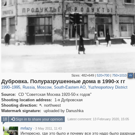
Sizes:
482×649
|
520×700
|
750×1010
W
319,882
1,407,373
8,286
11,379
29,248
197
1,124
4
Дубровка. Полуразрушенные дома в 1990-х гг
1990
–
1995
,
Russia
,
Moscow
,
South-Eastern AO
,
Yuzhnoportovy District
Source:
CD "Советская Москва 1920-50-х годов"
Shooting location address:
1-я Дубровская
Shooting direction:
northwest

Watermark signature:
uploaded by Danushka
18
Sign in to share your opinion
Latest comment: 13 February 2020, 15:05
mrlazy
·
3 May 2011, 11:43
Интересно, где это было и почему все это надо было разруш