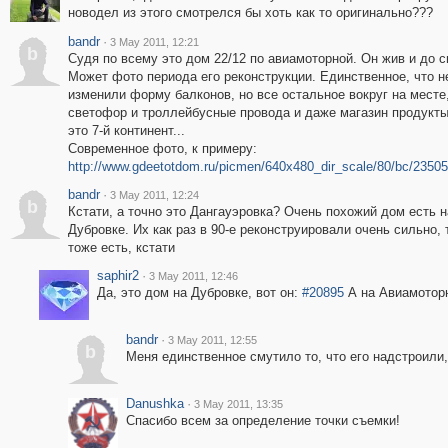
новодел из этого смотрелся бы хоть как то оригинально???
bandr
·
3 May 2011, 12:21
b
Судя по всему это дом 22/12 по авиамоторной. Он жив и до с
Может фото периода его реконструкции. Единственное, что н
изменили форму балконов, но все остальное вокруг на месте,
светофор и троллейбусные провода и даже магазин продукты
это 7-й континент...
Современное фото, к примеру:
http://www.gdeetotdom.ru/picmen/640x480_dir_scale/80/bc/23505
bandr
·
3 May 2011, 12:24
b
Кстати, а точно это Дангауэровка? Очень похожий дом есть н
Дубровке. Их как раз в 90-е реконструировали очень сильно,
тоже есть, кстати
saphir2
·
3 May 2011, 12:46
Да, это дом на Дубровке, вот он:
#20895
А на Авиамоторн
bandr
·
3 May 2011, 12:55
b
Меня единственное смутило то, что его надстроили,
Danushka
·
3 May 2011, 13:35
Спасибо всем за определение точки съемки!