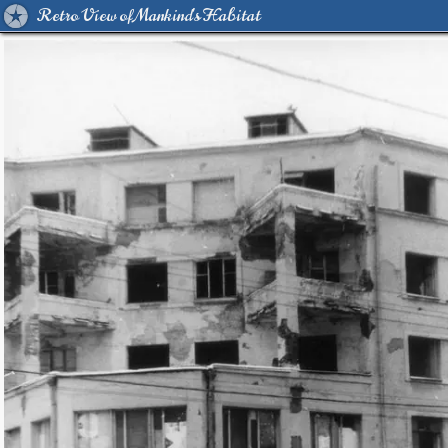
Retro View of Mankind's Habitat