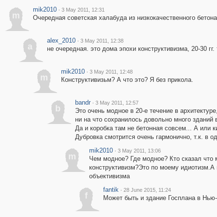
mik2010
·
3 May 2011, 12:31
m
Очередная советская халабуда из низкокачественного бетона
alex_2010
·
3 May 2011, 12:38
a
не очередная. это дома эпохи конструктивизма, 20-30 гг.
mik2010
·
3 May 2011, 12:48
m
Конструктивизьм? А что это? Я без прикола.
bandr
·
3 May 2011, 12:57
b
Это очень модное в 20-е течение в архитектуре
ни на что сохранилось довольно много зданий 
Да и коробка там не бетонная совсем... А или 
Дубровка смотрится очень гармонично, т.к. в о
mik2010
·
3 May 2011, 13:06
m
Чем модное? Где модное? Кто сказал что
конструктивизм?Это по моему идиотизм.А 
объективизма
fantik
·
28 June 2015, 11:24
f
Может быть и здание Госплана в Нью-