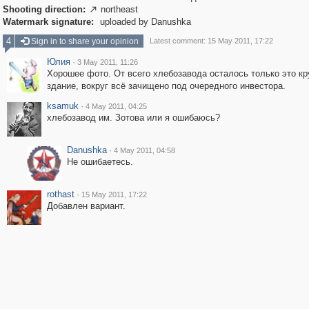
Shooting direction:
northeast

Watermark signature:
uploaded by Danushka
4
Sign in to share your opinion
Latest comment: 15 May 2011, 17:22
Юлия
·
3 May 2011, 11:26
Хорошее фото. От всего хлебозавода осталось только это кр
здание, вокруг всё зачищено под очередного инвестора.
ksamuk
·
4 May 2011, 04:25
хлебозавод им. Зотова или я ошибаюсь?
Danushka
·
4 May 2011, 04:58
Не ошибаетесь.
rothast
·
15 May 2011, 17:22
Добавлен вариант.