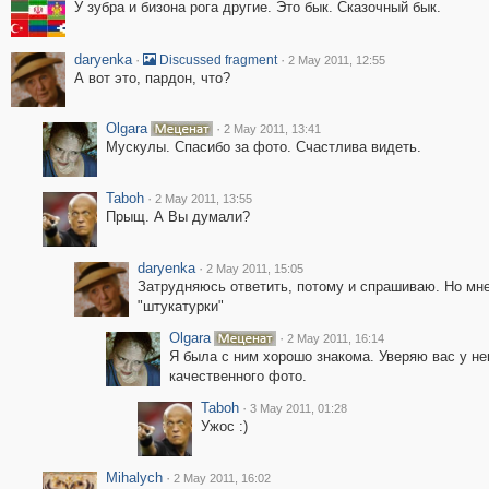
У зубра и бизона рога другие. Это бык. Сказочный бык.
daryenka
·
·
Discussed fragment
2 May 2011, 12:55
А вот это, пардон, что?
Olgara
·
2 May 2011, 13:41
Мускулы. Спасибо за фото. Счастлива видеть.
Taboh
·
2 May 2011, 13:55
Прыщ. А Вы думали?
daryenka
·
2 May 2011, 15:05
Затрудняюсь ответить, потому и спрашиваю. Но мне
"штукатурки"
Olgara
·
2 May 2011, 16:14
Я была с ним хорошо знакома. Уверяю вас у не
качественного фото.
Taboh
·
3 May 2011, 01:28
Ужос :)
Mihalych
·
2 May 2011, 16:02