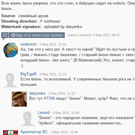
Всю жизнь была уверена, что это слон, и бабушка сидит на хоботе. Ока
бизон...
Source:
семейный архив
Shooting direction:
northeast

Watermark signature:
uploaded by daryenka
22
Sign in to share your opinion
Latest comment: 6 May 2011, 06:22
seakonst
·
2 May 2011, 12:16
Аа, так это у него рог. А хвост-то какой! "Идёт по пустыне и гр
гром, / бежало стадо бизоново. / старший бизон бежал с хвост
младший бизон - без оного." (В.Маяковский) Это, значит, ста
:)
BigTigeR
·
2 May 2011, 12:16
B
Если бизон, то ископаемый. У современных бизонов рога не т
большие.
daryenka
·
2 May 2011, 12:22
Вот тут
#7799
пишут "бизон". Может, зубр? Факт, что не с
Leonid
·
3 May 2011, 10:40
L
"Бизон" - это народное название, ещё его называли 
"буйвол", официальное название неизвестно...
Архитектор ВС
·
2 May 2011, 12:46