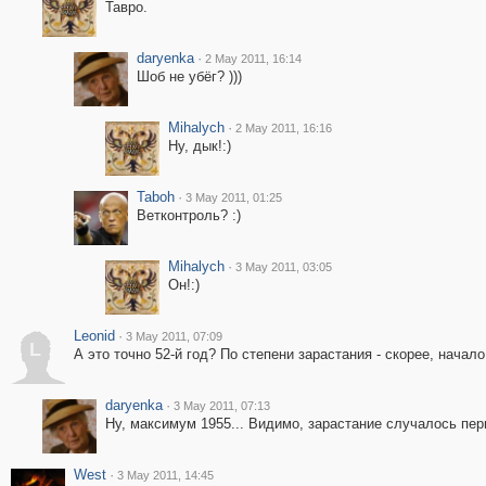
Тавро.
daryenka
·
2 May 2011, 16:14
Шоб не убёг? )))
Mihalych
·
2 May 2011, 16:16
Ну, дык!:)
Taboh
·
3 May 2011, 01:25
Ветконтроль? :)
Mihalych
·
3 May 2011, 03:05
Он!:)
Leonid
·
3 May 2011, 07:09
L
А это точно 52-й год? По степени зарастания - скорее, начало 
daryenka
·
3 May 2011, 07:13
Ну, максимум 1955... Видимо, зарастание случалось пер
West
·
3 May 2011, 14:45