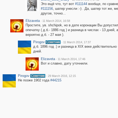
Это ещё что, тут вот
#111144
вообще, по сравн
#111156
, шатер унесли :-) . Да, шатер тот же, 
другое, точно...
Elizaveta
·
11 March 2014, 16:58
Простите, ув. shchipok, но в дате коронации Вы допусти
опечатку ( д.б.- 1886 год ) и разница в числах - 13 дней, а
вероятно д.б. - 27 мая ).
Pirogov
·
11 March 2014, 17:37
д.б. 1896 год :) и разница в XIX веке действительно
дней.
Elizaveta
·
11 March 2014, 17:46
Вот и славно, дату уточнили.
Pirogov
·
29 March 2016, 12:15
Не позже 1902 года
#44215