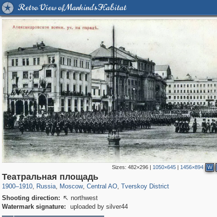
Retro View of Mankind's Habitat
Sizes:
482×296
|
1050×645
|
1456×894
W
319,780
1,406,294
159,978
8,286
29,243
5,916
53,034
2,283
Театральная площадь
1900
–
1910
,
Russia
,
Moscow
,
Central AO
,
Tverskoy District
Shooting direction:
northwest

Watermark signature:
uploaded by silver44