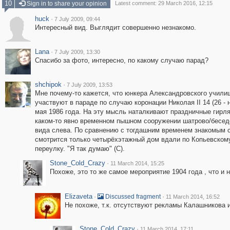
10
Sign in to share your opinion
Latest comment: 29 March 2016, 12:15
huck
·
7 July 2009, 09:44
Интересный вид. Выглядит совершенно незнакомо.
Lana
·
7 July 2009, 13:30
Спасибо за фото, интересно, по какому случаю парад?
shchipok
·
7 July 2009, 13:53
Мне почему-то кажется, что юнкера Александровского учили
участвуют в параде по случаю коронации Николая II 14 (26 - н
мая 1986 года. На эту мысль наталкивают праздничные гирл
каком-то явно временном пышном сооружении шатрово/бесед
вида слева. По сравнению с тогдашним временем знакомым 
смотрится только четырёхэтажный дом вдали по Копьевском
переулку. "Я так думаю" (С).
Stone_Cold_Crazy
·
11 March 2014, 15:25
Похоже, это то же самое мероприятие 1904 года , что и 
Elizaveta
·
·
Discussed fragment
11 March 2014, 16:52
Не похоже, т.к. отсутствуют рекламы Калашникова 
Stone_Cold_Crazy
·
11 March 2014, 17:11