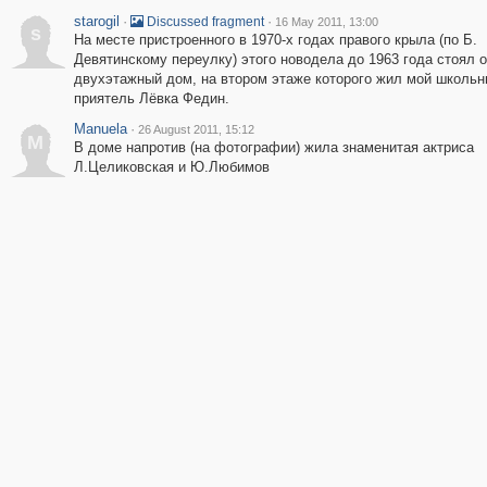
starogil
·
·
Discussed fragment
16 May 2011, 13:00
s
На месте пристроенного в 1970-х годах правого крыла (по Б.
Девятинскому переулку) этого новодела до 1963 года стоял 
двухэтажный дом, на втором этаже которого жил мой школь
приятель Лёвка Федин.
Manuela
·
26 August 2011, 15:12
M
В доме напротив (на фотографии) жила знаменитая актриса
Л.Целиковская и Ю.Любимов