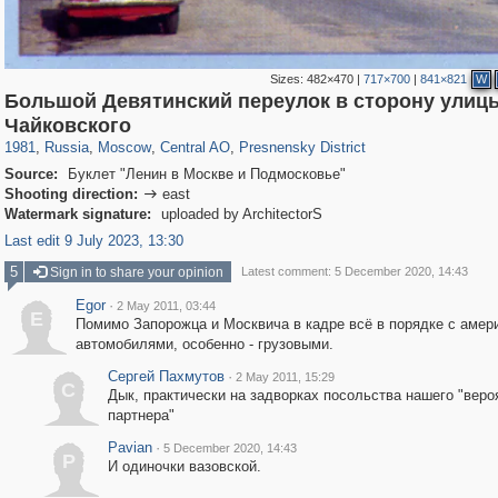
Sizes:
482×470
|
717×700
|
841×821
W
Большой Девятинский переулок в сторону улиц
319,780
1,406,258
159,978
8,286
29,243
5,916
13,344
396
Чайковского
1981
,
Russia
,
Moscow
,
Central AO
,
Presnensky District
Source:
Буклет "Ленин в Москве и Подмосковье"
Shooting direction:
east

Watermark signature:
uploaded by ArchitectorS
Last edit 9 July 2023, 13:30
5
Sign in to share your opinion
Latest comment: 5 December 2020, 14:43
Egor
·
2 May 2011, 03:44
E
Помимо Запорожца и Москвича в кадре всё в порядке с амер
автомобилями, особенно - грузовыми.
Сергей Пахмутов
·
2 May 2011, 15:29
С
Дык, практически на задворках посольства нашего "веро
партнера"
Pavian
·
5 December 2020, 14:43
P
И одиночки вазовской.