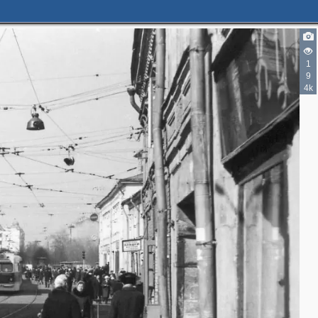
1
9
4k
2
2
2