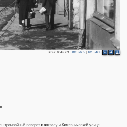
2
Sizes:
864×583
|
1015×685
|
1015×685
W
го
ен трамвайный поворот к вокзалу и Кожевнической улице.