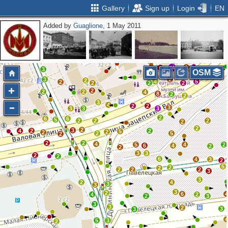
Gallery
Sign up
Login
EN
Added by
Guaglione
, 1 May 2011
2
2
2
2
2
4
12
9
3
2
3
3
4
2
4
14
3
OSM
3
2
2
4
5
2
2
2
2
2
2
2
4
8
2
2
3
4
2
2
3
3
3
3
2
6
6
5
2
2
2
2
2
2
3
4
2
2
5
2
2
2
5
2
2
2
4
5
4
2
6
4
2
2
3
3
2
2
6
4
3
2
5
2
2
2
2
2
3
3
2
4
3
3
3
2
6
4
2
2
3
3
3
2
3
3
5
3
2