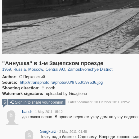
319,882
1,407,361
160,021
8,286
29,248
5,916
6,190
211
"Аннушка" в 1-м Зацепском проезде
1969
,
Russia
,
Moscow
,
Central AO
,
Zamoskvorechye District
Author:
С.Пирковский
Source:
http://transphoto.ru/photo/03/97/53/397536.jpg
Shooting direction:
north

Watermark signature:
uploaded by Guaglione
5
Sign in to share your opinion
Latest comment: 20 October 2011, 09:52
bandr
·
1 May 2011, 15:12
b
да точкка верно. В правом верхнем углу дом на углу садово
Sergkurz
·
2 May 2011, 01:48
S
Точку надо ближе к Садовому. Впереди хорошо вид