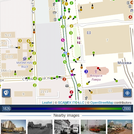
4
2
2
2
4
7
2
3
3
5
3
4
2
2
2
5
2
3
4
3
2
2
2
2
Leaflet
| ©
SCANEX ITC LLC
| ©
OpenStreetMap
contributors
1826
2000
2
Nearby images