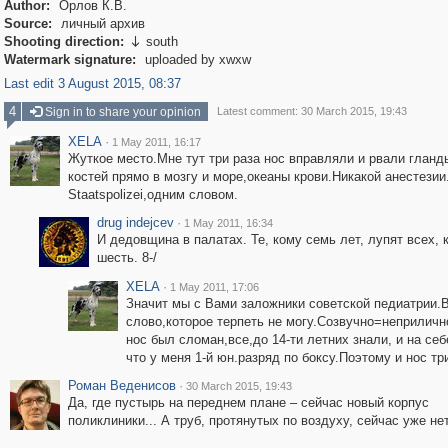
Author:
Орлов К.В.
Source:
личный архив
Shooting direction:
south

Watermark signature:
uploaded by xwxw
Last edit 3 August 2015, 08:37
4
Sign in to share your opinion
Latest comment: 30 March 2015, 19:43
XELA
·
1 May 2011, 16:17
Жуткое место.Мне тут три раза нос вправляли и рвали гланд
костей прямо в мозгу и море,океаны крови.Никакой анестези
Staatspolizei,одним словом.
drug indejcev
·
1 May 2011, 16:34
И дедовщина в палатах. Те, кому семь лет, лупят всех, 
шесть. 8-/
XELA
·
1 May 2011, 17:06
Значит мы с Вами заложники советской педиатрии.
слово,которое терпеть не могу.Созвучно=неприлично
нос был сломан,все,до 14-ти летних знали, и на себ
что у меня 1-й юн.разряд по боксу.Поэтому и нос три
Роман Веденисов
·
30 March 2015, 19:43
Да, где пустырь на переднем плане – сейчас новый корпус
поликлиники... А труб, протянутых по воздуху, сейчас уже нет