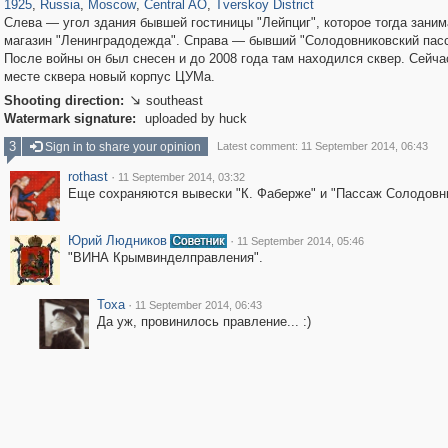
1925
,
Russia
,
Moscow
,
Central AO
,
Tverskoy District
Слева — угол здания бывшей гостиницы "Лейпциг", которое тогда зани
магазин "Ленинградодежда". Справа — бывший "Солодовниковский пас
После войны он был снесен и до 2008 года там находился сквер. Сейча
месте сквера новый корпус ЦУМа.
Shooting direction:
southeast

Watermark signature:
uploaded by huck
3
Sign in to share your opinion
Latest comment: 11 September 2014, 06:43
rothast
·
11 September 2014, 03:32
Еще сохраняются вывески "К. Фаберже" и "Пассаж Солодовн
Юрий Людников
·
11 September 2014, 05:46
"ВИНА Крымвинделправления".
Toxa
·
11 September 2014, 06:43
Да уж, провинилось правление... :)