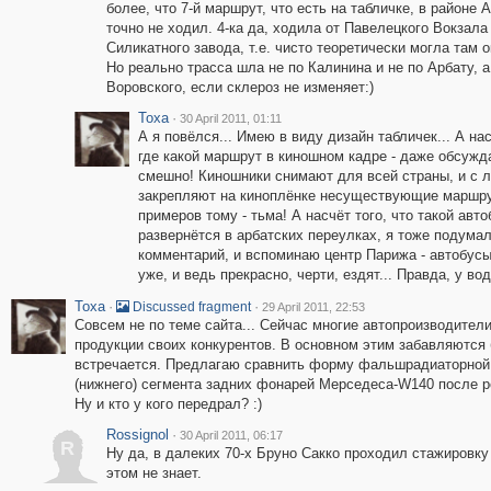
более, что 7-й маршрут, что есть на табличке, в районе 
точно не ходил. 4-ка да, ходила от Павелецкого Вокзала
Силикатного завода, т.е. чисто теоретически могла там о
Но реально трасса шла не по Калинина и не по Арбату, а
Воровского, если склероз не изменяет:)
Toxa
·
30 April 2011, 01:11
А я повёлся... Имею в виду дизайн табличек... А нас
где какой маршрут в киношном кадре - даже обсужд
смешно! Киношники снимают для всей страны, и с 
закрепляют на киноплёнке несуществующие маршр
примеров тому - тьма! А насчёт того, что такой авто
развернётся в арбатских переулках, я тоже подума
комментарий, и вспоминаю центр Парижа - автобусы 
уже, и ведь прекрасно, черти, ездят... Правда, у в
Toxa
·
·
Discussed fragment
29 April 2011, 22:53
Совсем не по теме сайта... Сейчас многие автопроизводите
продукции своих конкурентов. В основном этим забавляются 
встречается. Предлагаю сравнить форму фальшрадиаторной 
(нижнего) сегмента задних фонарей Мерседеса-W140 после ре
Ну и кто у кого передрал? :)
Rossignol
·
30 April 2011, 06:17
R
Ну да, в далеких 70-х Бруно Сакко проходил стажировку
этом не знает.