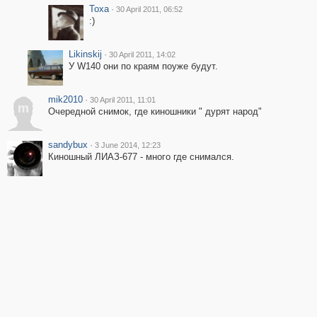
Toxa
·
30 April 2011, 06:52
:)
Likinskij
·
30 April 2011, 14:02
У W140 они по краям поуже будут.
mik2010
·
30 April 2011, 11:01
m
Очередной снимок, где киношники " дурят народ"
sandybux
·
3 June 2014, 12:23
Киношный ЛИАЗ-677 - много где снимался.