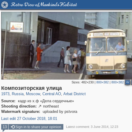
Retro View of Mankind's Habitat
Sizes:
482×230
|
800×382
|
800×382
W
319,716
1,405,939
159,930
8,286
29,243
5,916
13,484
356
Композиторская улица
1973
,
Russia
,
Moscow
,
Central AO
,
Arbat District
Source:
кадр из х.ф «Дела сердечные»
Shooting direction:
northeast

Watermark signature:
uploaded by pstvora
Last edit 27 October 2018, 18:01
13
Sign in to share your opinion
Latest comment: 3 June 2014, 12:23