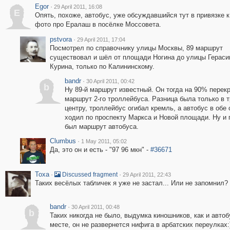
Egor
·
29 April 2011, 16:08
E
Опять, похоже, автобус, уже обсуждавшийся тут в привязке к
фото про Ералаш в посёлке Моссовета.
pstvora
·
29 April 2011, 17:04
Посмотрел по справочнику улицы Москвы, 89 маршрут
существовал и шёл от площади Ногина до улицы Герас
Курина, только по Калининскому.
bandr
·
30 April 2011, 00:42
b
Ну 89-й маршрут известный. Он тогда на 90% перек
маршрут 2-го троллейбуса. Разница была только в т
центру, троллейбус огибал кремль, а автобус в обе
ходил по проспекту Маркса и Новой площади. Ну и
был маршрут автобуса.
Clumbus
·
1 May 2011, 05:02
Да, это он и есть - "97 96 мкн" -
#36671
Toxa
·
·
Discussed fragment
29 April 2011, 22:43
Таких весёлых табличек я уже не застал... Или не запомнил?
bandr
·
30 April 2011, 00:48
b
Таких никогда не было, выдумка киношников, как и автоб
месте, он не развернется нифига в арбатских переулках: