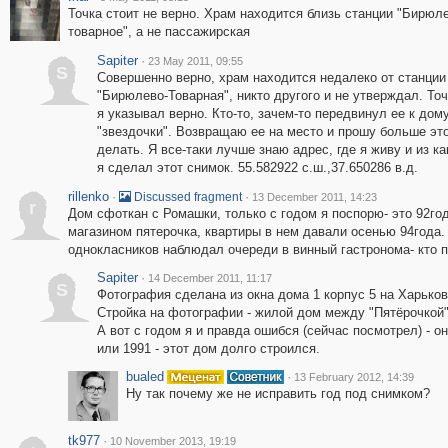
Точка стоит не верно. Храм находится близь станции "Бирюл
товарное", а не пассажирская
Sapiter
·
23 May 2011, 09:55
S
Совершенно верно, храм находится недалеко от станции
"Бирюлево-Товарная", никто другого и не утверждал. То
я указывал верно. Кто-то, зачем-то передвинул ее к дому
"звездочки". Возвращаю ее на место и прошу больше это
делать. Я все-таки лучше знаю адрес, где я живу и из ка
я сделал этот снимок. 55.582922 с.ш.,37.650286 в.д.
rillenko
·
·
Discussed fragment
13 December 2011, 14:23
r
Дом сфоткан с Ромашки, только с годом я поспорю- это 92год
магазином пятерочка, квартиры в нем давали осенью 94года. 
однокласников наблюдал очереди в винный гастронома- кто 
Sapiter
·
14 December 2011, 11:17
S
Фотография сделана из окна дома 1 корпус 5 на Харьковс
Стройка на фотографии - жилой дом между "Пятёрочкой"
А вот с годом я и правда ошибся (сейчас посмотрел) - он
или 1991 - этот дом долго строился.
bualed
·
13 February 2012, 14:39
Ну так почему же не исправить год под снимком?
tk977
·
10 November 2013, 19:19