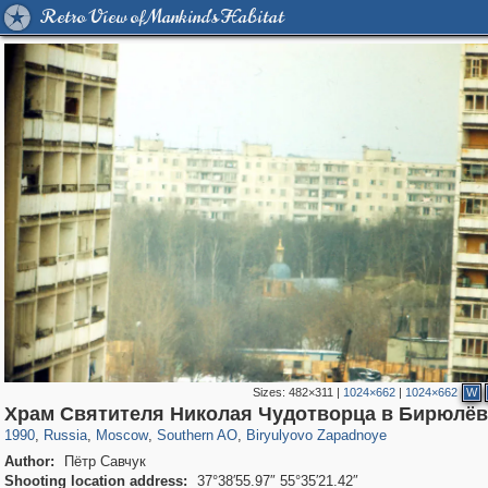
Retro View of Mankind's Habitat
Sizes:
482×311
|
1024×662
|
1024×662
W
319,716
1,405,779
8,286
21,636
29,243
390
382
Храм Святителя Николая Чудотворца в Бирюлёв
1990
,
Russia
,
Moscow
,
Southern AO
,
Biryulyovo Zapadnoye
Author:
Пётр Савчук
Shooting location address:
37°38′55.97″ 55°35′21.42″