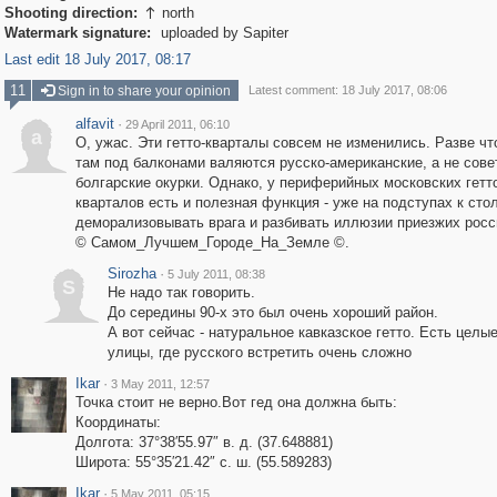
Shooting direction:
north

Watermark signature:
uploaded by Sapiter
Last edit 18 July 2017, 08:17
11
Sign in to share your opinion
Latest comment: 18 July 2017, 08:06
alfavit
·
29 April 2011, 06:10
a
О, ужас. Эти гетто-кварталы совсем не изменились. Разве чт
там под балконами валяются русско-американские, а не сове
болгарские окурки. Однако, у периферийных московских гетт
кварталов есть и полезная функция - уже на подступах к сто
деморализовывать врага и разбивать иллюзии приезжих росс
© Самом_Лучшем_Городе_На_Земле ©.
Sirozha
·
5 July 2011, 08:38
S
Не надо так говорить.
До середины 90-х это был очень хороший район.
А вот сейчас - натуральное кавказское гетто. Есть целы
улицы, где русского встретить очень сложно
Ikar
·
3 May 2011, 12:57
Точка стоит не верно.Вот гед она должна быть:
Координаты:
Долгота: 37°38′55.97″ в. д. (37.648881)
Широта: 55°35′21.42″ с. ш. (55.589283)
Ikar
·
5 May 2011, 05:15