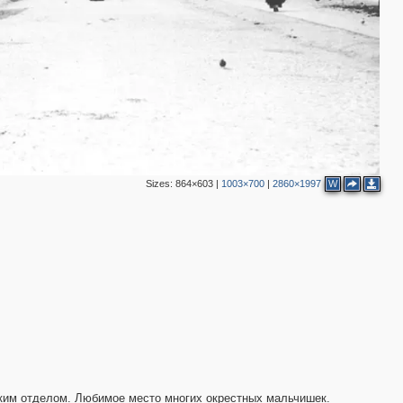
Sizes:
864×603
|
1003×700
|
2860×1997
W
2
ким отделом. Любимое место многих окрестных мальчишек.