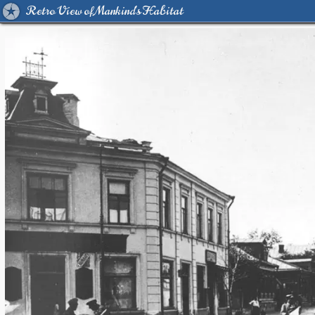
Retro View of Mankind's Habitat