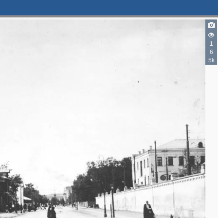
1
6
5k