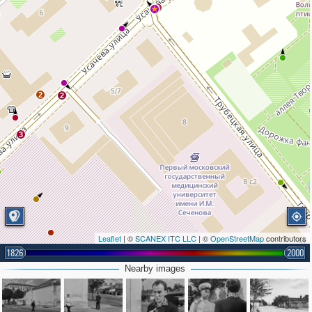
2
2
2
3
Leaflet
| ©
SCANEX ITC LLC
| ©
OpenStreetMap
contributors
1826
2000
Nearby images