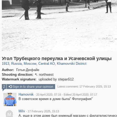
319,861
1,406,838
160,009
8,286
29,243
5,916
19,395
722
Угол Трубецкого переулка и Усачевской улицы
1913
,
Russia
,
Moscow
,
Central AO
,
Khamovniki District
Author:
Готье-Дюфайе
Shooting direction:
northwest

Watermark signature:
uploaded by stepan512
2
Sign in to share your opinion
Latest comment: 17 February 2025, 15:13
Hamovnik
·
·
20 April 2020, 07:16
Edited 20 April 2020, 07:17
В советское время в доме была" Фотография"
MiIv
·
17 February 2025, 15:13
M
А, еще в этом доме был книжный магазин с филателистичес