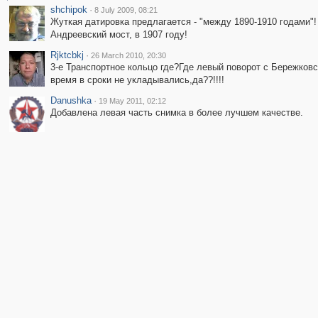
shchipok
·
8 July 2009, 08:21
Жуткая датировка предлагается - "между 1890-1910 годами"!
Андреевский мост, в 1907 году!
Rjktcbkj
·
26 March 2010, 20:30
3-е Транспортное кольцо где?Где левый поворот с Бережков
время в сроки не укладывались,да??!!!!
Danushka
·
19 May 2011, 02:12
Добавлена левая часть снимка в более лучшем качестве.