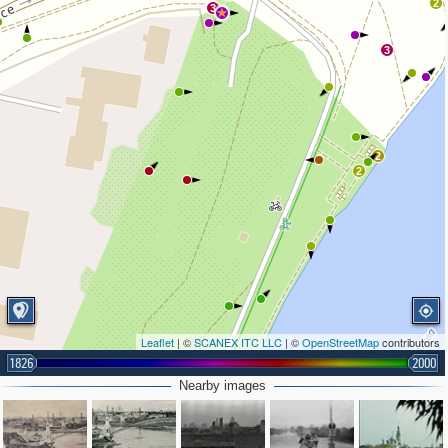
2
3
3
2
2
Leaflet
| ©
SCANEX ITC LLC
| ©
OpenStreetMap
contributors
1826
2000
Nearby images