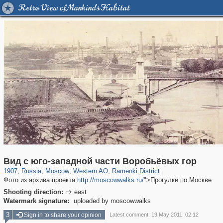
Retro View of Mankind's Habitat
319,716
1,405,779
8,286
27,128
29,243
310
5,674
64
Вид с юго-западной части Воробьёвых гор
1907
,
Russia
,
Moscow
,
Western AO
,
Ramenki District
Фото из архива проекта
http://moscowwalks.ru/
">Прогулки по Москве
Shooting direction:
east

Watermark signature:
uploaded by moscowwalks
3
Sign in to share your opinion
Latest comment: 19 May 2011, 02:12