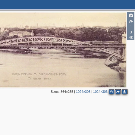
1
3
4k
Sizes:
864×255
|
1024×303
|
1024×303
W