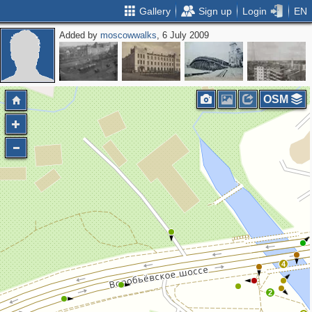
Gallery
Sign up
Login
EN
Added by
moscowwalks
, 6 July 2009
OSM
4
2