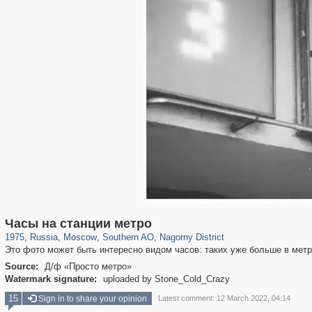
319,780
1,406,255
8,286
21,637
29,243
390
508
2
Часы на станции метро
1975
,
Russia
,
Moscow
,
Southern AO
,
Nagorny District
Это фото может быть интересно видом часов: таких уже больше в метр
Source:
Д/ф «Просто метро»
Watermark signature:
uploaded by Stone_Cold_Crazy
15
Sign in to share your opinion
Latest comment: 12 March 2022, 04:14