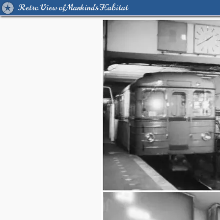
Retro View of Mankind's Habitat