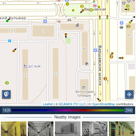
3
2
2
2
2
3
3
Leaflet
| ©
SCANEX ITC LLC
| ©
OpenStreetMap
contributors
1826
2000
Nearby images