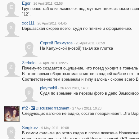
Egor
·
26 April 2011, 02:58
E
Групповое табло из лампочек под мутным плексигласом наря
"12".
xdc111
·
26 April 2011, 04:45
x
Варшавская скорее всего, судя по плитке и оформлению.
Сергей Пахмутов
·
26 April 2011, 08:59
С
На Калужской (новой) такая же плитка
Zerkalo
·
26 April 2011, 09:25
Z
Почему-то создается ощущение, что поезд уходит в тоннель
В то же время оборотных машинистов в задней кабине нет - з
Соответственно тем временам и типу вагона - скорее всего 
playmobil
·
26 April 2011, 14:33
p
Судя по времени на первом фото в депо Замосквор
rft2
·
·
Discussed fragment
27 April 2011, 10:23
Следующих вагонов не видно, состав поворачивает. Это Вар
Sergkurz
·
9 May 2011, 10:08
S
В самом фильме до этого кадра и после показана Новокузнец
резко уходит вправо. На тогдашней Новокузнецкой КРЛ движе