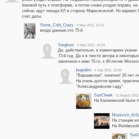
боковой путь к платформе, а потом снова уходил вправо, на
сейчас идут поезда КЛ в сторону Марксисиской. Но вариант 
счёт даты.
Stone_Cold_Crazy
·
9 May 2011, 10:15
везде данные,что 75-й.
Sergkurz
·
9 May 2011, 10:24
S
Да, действительно, в коментариях указан 
73-й год. Да и в тексте автора в некотор
закончили к маю 75-го, к 40-летию Москос
bogodim
·
4 July 2011, 15:56
b
"Варшавская", конечно! 20 лет 
На очень долгое время, практич
"Александровском саду".
SunCheek
·
21 August 2011
На Калининской были т
Moskvich_KrS
На станции ил
На Филёвской 
Sun