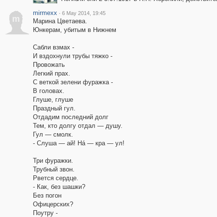
mirmexx
·
6 May 2014, 19:45
m
Марина Цветаева.
Юнкерам, убитым в Нижнем
Сабли взмах -
И вздохнули трубы тяжко -
Провожать
Легкий прах.
С веткой зелени фуражка -
В головах.
Глуше, глуше
Праздный гул.
Отдадим последний долг
Тем, кто долгу отдал — душу.
Гул — смолк.
- Слуша — ай! Нá — кра — ул!
Три фуражки.
Трубный звон.
Рвется сердце.
- Как, без шашки?
Без погон
Офицерских?
Поутру -