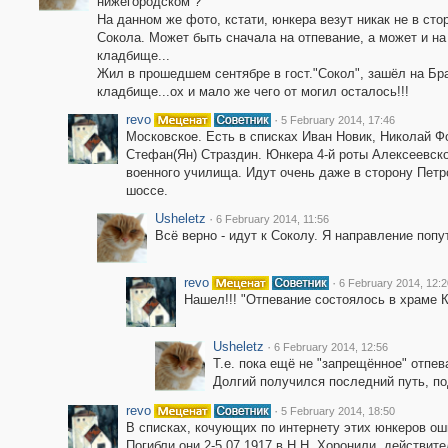
нижегородском ?
На данном же фото, кстати, юнкера везут никак не в сто
Сокола. Может быть сначала на отпевание, а может и на
кладбище...
Жил в прошедшем сентябре в гост."Сокол", зашёл на Бр
кладбище...ох и мало же чего от могил осталось!!!
revo
·
5 February 2014, 17:46
Московское. Есть в списках Иван Новик, Николай Ф
Стефан(Ян) Страздин. Юнкера 4-й роты Алексеевск
военного училища. Идут очень даже в сторону Петр
шоссе.
Usheletz
·
6 February 2014, 11:56
Всё верно - идут к Соколу. Я направление попу
revo
·
6 February 2014, 12:2
Нашел!!! "Отпевание состоялось в храме 
Usheletz
·
6 February 2014, 12:56
Т.е. пока ещё не "запрещённое" отпе
Долгий получился последний путь, по
revo
·
5 February 2014, 18:50
В списках, кочующих по интернету этих юнкеров оши
Погибли они 2-5.07.1917 в Н.Н. Хоронили, действител