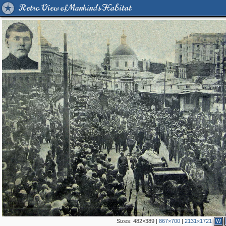
Retro View of Mankind's Habitat
Sizes:
482×389
|
867×700
|
2131×1721
W