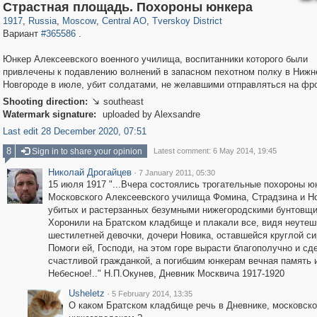
319,861
1,406,856
160,009
8,286
29,243
5,916
53,052
2,283
Страстная площадь. Похороны юнкера
1917
,
Russia
,
Moscow
,
Central AO
,
Tverskoy District
Вариант
#365586
.
Юнкер Алексеевского военного училища, воспитанники которого были
привлечены к подавлению волнений в запасном пехотном полку в Ниж
Новгороде в июле, убит солдатами, не желавшими отправляться на фро
Shooting direction:
southeast

Watermark signature:
uploaded by Alexsandre
Last edit 28 December 2020, 07:51
8
Sign in to share your opinion
Latest comment: 6 May 2014, 19:45
Николай Дрогайцев
·
7 January 2011, 05:30
15 июля 1917 "...Вчера состоялись трогательные похороны ю
Московского Алексеевского училища Фомина, Страдзина и Но
убитых и растерзанных безумными нижегородскими бунтовщи
Хоронили на Братском кладбище и плакали все, видя неуте
шестилетней девочки, дочери Новика, оставшейся круглой си
Помоги ей, Господи, на этом горе вырасти благополучно и сд
счастливой гражданкой, а погибшим юнкерам вечная память 
Небесное!.." Н.П.Окунев, Дневник Москвича 1917-1920
Usheletz
·
5 February 2014, 13:35
О каком Братском кладбище речь в Дневнике, московск