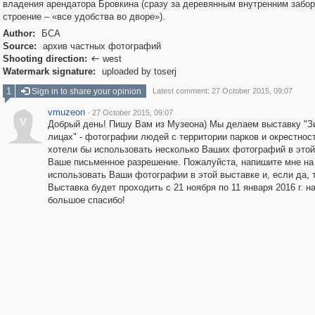
владения арендатора Бровкина (сразу за деревянным внутренним забо
строение – «все удобства во дворе»).
Author:
БСА
Source:
архив частных фотографий
Shooting direction:
west

Watermark signature:
uploaded by toserj
1
Sign in to share your opinion
Latest comment: 27 October 2015, 09:07
vmuzeon
·
27 October 2015, 09:07
v
Добрый день! Пишу Вам из Музеона) Мы делаем выставку "З
лицах" - фотографии людей с территории парков и окрестнос
хотели бы использовать несколько Ваших фотографий в этой
Ваше письменное разрешение. Пожалуйста, напишите мне на
использовать Ваши фотографии в этой выставке и, если да, 
Выставка будет проходить с 21 ноября по 11 января 2016 г. н
большое спасибо!