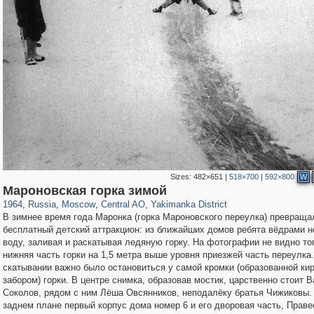
Sizes:
482×651
|
518×700
|
592×800
W
319,882
1,407,361
160,021
8,286
29,248
5,916
13,378
458
Мароновская горка зимой
1964
,
Russia
,
Moscow
,
Central AO
,
Yakimanka District
В зимнее время года Маронка (горка Мароновского переулка) превраща
бесплатный детский аттракцион: из ближайших домов ребята вёдрами 
воду, заливая и раскатывая ледяную горку. На фотографии не видно тог
нижняя часть горки на 1,5 метра выше уровня приезжей часть переулка
скатывании важно было остановиться у самой кромки (образованной ки
забором) горки. В центре снимка, образовав мостик, царственно стоит 
Соколов, рядом с ним Лёша Овсянников, неподалёку братья Чижиковы.
заднем плане первый корпус дома номер 6 и его дворовая часть, Праве