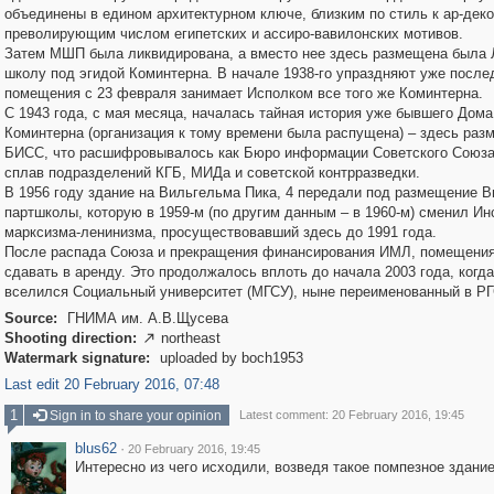
объединены в едином архитектурном ключе, близким по стиль к ар-деко
преволирующим числом египетских и ассиро-вавилонских мотивов.
Затем МШП была ликвидирована, а вместо нее здесь размещена была 
школу под эгидой Коминтерна. В начале 1938-го упраздняют уже после
помещения с 23 февраля занимает Исполком все того же Коминтерна.
С 1943 года, с мая месяца, началась тайная история уже бывшего Дома
Коминтерна (организация к тому времени была распущена) – здесь раз
БИСС, что расшифровывалось как Бюро информации Советского Союза
сплав подразделений КГБ, МИДа и советской контрразведки.
В 1956 году здание на Вильгельма Пика, 4 передали под размещение 
партшколы, которую в 1959-м (по другим данным – в 1960-м) сменил Ин
марксизма-ленинизма, просуществовавший здесь до 1991 года.
После распада Союза и прекращения финансирования ИМЛ, помещения
сдавать в аренду. Это продолжалось вплоть до начала 2003 года, когд
вселился Социальный университет (МГСУ), ныне переименованный в РГ
Source:
ГНИМА им. А.В.Щусева
Shooting direction:
northeast

Watermark signature:
uploaded by boch1953
Last edit 20 February 2016, 07:48
1
Sign in to share your opinion
Latest comment: 20 February 2016, 19:45
blus62
·
20 February 2016, 19:45
Интересно из чего исходили, возведя такое помпезное здание