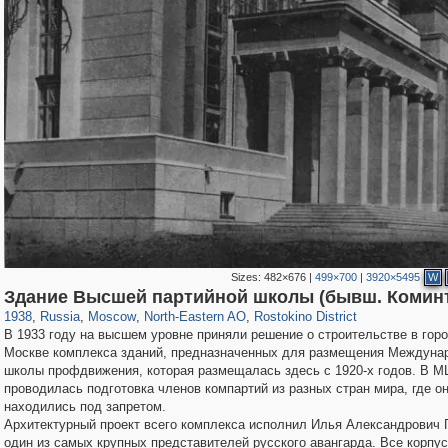
Sizes:
482×676
|
499×700
|
3920×5495
W
319,878
1,407,206
8,286
24,495
29,248
250
745
18
Здание Высшей партийной школы (бывш. Комин
1938
,
Russia
,
Moscow
,
North-Eastern AO
,
Rostokino District
В 1933 году на высшем уровне приняли решение о строительстве в гор
Москве комплекса зданий, предназначенных для размещения Междуна
школы профдвижения, которая размещалась здесь с 1920-х годов. В 
проводилась подготовка членов компартий из разных стран мира, где о
находились под запретом.
Архитектурный проект всего комплекса исполнил Илья Александрович Г
один из самых крупных представителей русского авангарда. Все корпу