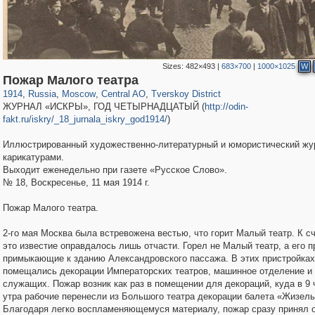
Sizes:
482×493
|
683×700
|
1000×1025
W
319,780
1,406,255
159,978
8,286
29,243
5,916
53,034
2,283
Пожар Малого театра
1914
,
Russia
,
Moscow
,
Central AO
,
Tverskoy District
ЖУРНАЛ «ИСКРЫ», ГОД ЧЕТЫРНАДЦАТЫЙ (
http://odin-
fakt.ru/iskry/_18_jurnala_iskry_god1914/
)
Иллюстрированный художественно-литературный и юмористический жу
карикатурами.
Выходит еженедельно при газете «Русское Слово».
№ 18, Воскресенье, 11 мая 1914 г.
Пожар Малого театра.
2-го мая Москва была встревожена вестью, что горит Малый театр. К с
это известие оправдалось лишь отчасти. Горел не Малый театр, а его п
примыкающие к зданию Александровского пассажа. В этих пристройках
помещались декорации Императорских театров, машинное отделение и
служащих. Пожар возник как раз в помещении для декораций, куда в 9 
утра рабочие перенесли из Большого театра декорации балета «Жизель
Благодаря легко воспламеняющемуся материалу, пожар сразу принял 