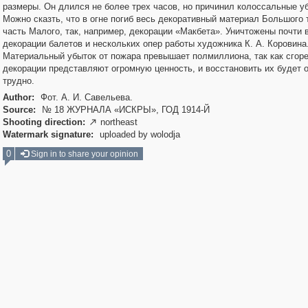
размеры. Он длился не более трех часов, но причинил колоссальные у
Можно сказть, что в огне погиб весь декоративный материал Большого 
часть Малого, так, например, декорации «Макбета». Уничтожены почти 
декорации балетов и нескольких опер работы художника К. А. Коровина
Материальный убыток от пожара превышает полмиллиона, так как сгор
декорации представляют огромную ценность, и восстановить их будет 
трудно.
Author:
Фот. А. И. Савельева.
Source:
№ 18 ЖУРНАЛА «ИСКРЫ», ГОД 1914-Й
Shooting direction:
northeast

Watermark signature:
uploaded by wolodja
0
Sign in to share your opinion