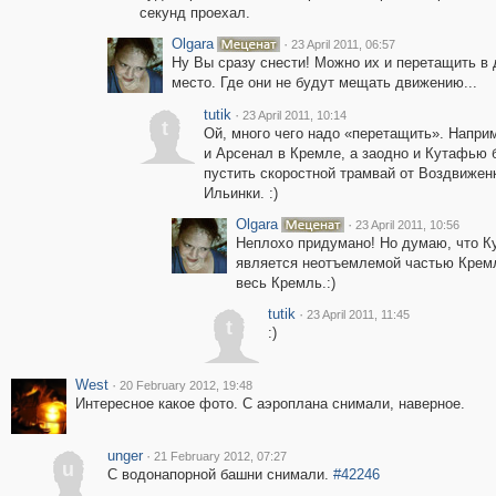
секунд проехал.
Olgara
·
23 April 2011, 06:57
Ну Вы сразу снести! Можно их и перетащить в 
место. Где они не будут мещать движению...
tutik
·
23 April 2011, 10:14
t
Ой, много чего надо «перетащить». Напри
и Арсенал в Кремле, а заодно и Кутафью 
пустить скоростной трамвай от Воздвижен
Ильинки. :)
Olgara
·
23 April 2011, 10:56
Неплохо придумано! Но думаю, что Ку
является неотъемлемой частью Кремл
весь Кремль.:)
tutik
·
23 April 2011, 11:45
t
:)
West
·
20 February 2012, 19:48
Интересное какое фото. С аэроплана снимали, наверное.
unger
·
21 February 2012, 07:27
u
С водонапорной башни снимали.
#42246