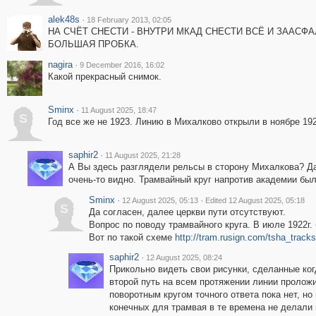
alek48s
·
18 February 2013, 02:05
НА СЧЁТ СНЕСТИ - ВНУТРИ МКАД СНЕСТИ ВСЁ И ЗААСФА
БОЛЬШАЯ ПРОБКА.
nagira
·
9 December 2016, 16:02
Какой прекрасный снимок.
Sminx
·
11 August 2025, 18:47
S
Год все же не 1923. Линию в Михалково открыли в ноябре 192
saphir2
·
11 August 2025, 21:28
А Вы здесь разглядели рельсы в сторону Михалкова? Д
очень-то видно. Трамвайный круг напротив академии был
Sminx
·
·
12 August 2025, 05:13
Edited 12 August 2025, 05:18
S
Да согласен, далее церкви пути отсутствуют.
Вопрос по поводу трамвайного круга. В июле 1922г. 
Вот по такой схеме
http://tram.rusign.com/tsha_track
saphir2
·
12 August 2025, 08:24
Прикольно видеть свои рисунки, сделанные ког
второй путь на всем протяжении линии проложил
поворотным кругом точного ответа пока нет, но
конечных для трамвая в те времена не делали 