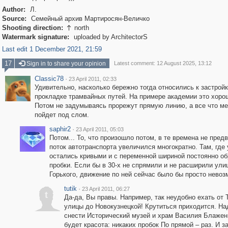
Author:
Л.
Source:
Семейный архив Мартиросян-Величко
Shooting direction:
north

Watermark signature:
uploaded by ArchitectorS
Last edit 1 December 2021, 21:59
17
Sign in to share your opinion
Latest comment: 12 August 2025, 13:12
Classic78
·
23 April 2011, 02:33
Удивительно, насколько бережно тогда относились к застройк
прокладке трамвайных путей. На примере академии это хорош
Потом не задумываясь прорежут прямую линию, а все что ме
пойдет под слом.
saphir2
·
23 April 2011, 05:03
Потом... То, что произошло потом, в те времена не пред
поток автотранспорта увеличился многократно. Там, где
остались кривыми и с переменной шириной постоянно о
пробки. Если бы в 30-х не спрямили и не расширили ули
Горького, движение по ней сейчас было бы просто невоз
tutik
·
23 April 2011, 06:27
t
Да-да, Вы правы. Например, так неудобно ехать от 
улицы до Новокузнецкой! Крутиться приходится. На
снести Исторический музей и храм Василия Блажен
будет красота: никаких пробок По прямой – раз. И за