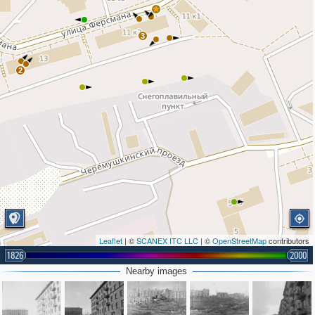
3
2
Leaflet
| ©
SCANEX ITC LLC
| ©
OpenStreetMap
contributors
1826
2000
Nearby images