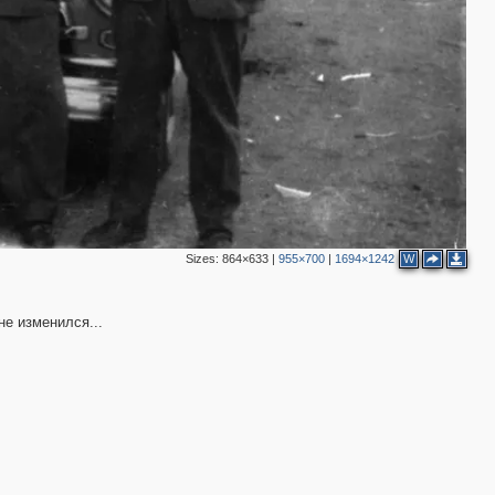
Sizes:
864×633
|
955×700
|
1694×1242
W
не изменился...