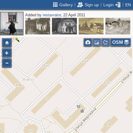
Gallery
Sign up
Login
EN
Added by
restavrator
, 22 April 2011
7
OSM