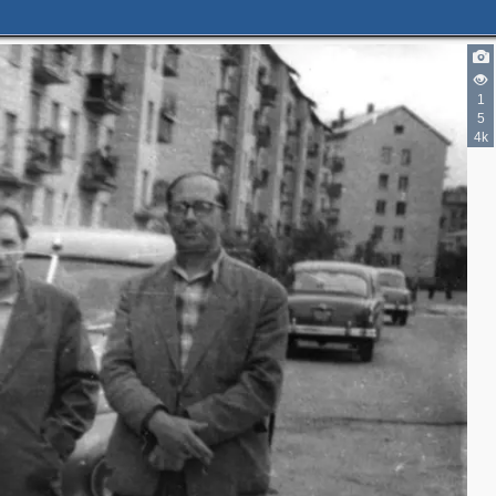
1
5
4k