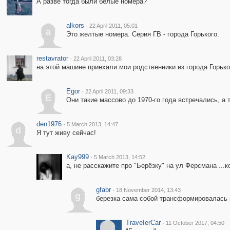
А разве тогда были белые номера?
alkors
·
22 April 2011, 05:01
a
Это желтые номера. Серия ГВ - города Горького.
restavrator
·
22 April 2011, 03:28
на этой машине приехали мои родственники из города Горьког
Egor
·
22 April 2011, 09:33
E
Они такие массово до 1970-го года встречались, а т
den1976
·
5 March 2013, 14:47
d
Я тут живу сейчас!
Kay999
·
5 March 2013, 14:52
а, не расскажите про "Берёзку" на ул Ферсмана ...к
gfabr
·
18 November 2014, 13:43
g
березка сама собой трансформировалась во
ТrаvеIеrCar
·
11 October 2017, 04:50