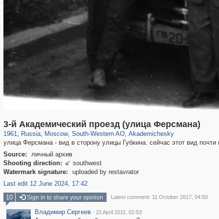
319,878
1,407,212
8,286
12,414
29,248
76
1,504
16
3-й Академический проезд (улица Ферсмана)
1961
,
Russia
,
Moscow
,
South-Western AO
,
Akademichesky
улица Ферсмана - вид в сторону улицы Губкина. сейчас этот вид почти 
Source:
личный архив
Shooting direction:
southwest

Watermark signature:
uploaded by restavrator
Last edit 12 June 2024, 17:42
10
Sign in to share your opinion
Latest comment: 11 October 2017, 04:50
Владимир Сергеев
·
22 April 2011, 02:53