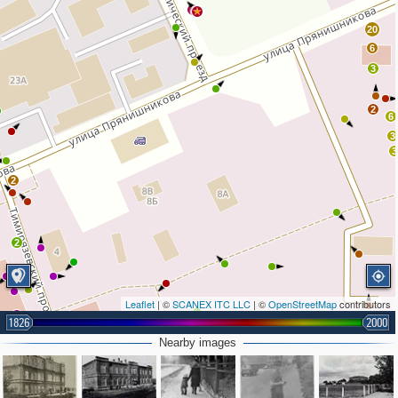
3
20
6
3
2
6
3
3
2
2
Leaflet
| ©
SCANEX ITC LLC
| ©
OpenStreetMap
contributors
2
1826
2000
2
Nearby images
3