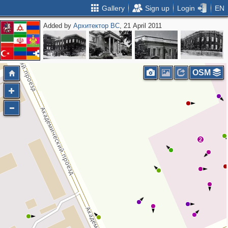
Gallery
Sign up
Login
EN
Added by
Архитектор ВС
, 21 April 2011
OSM
2