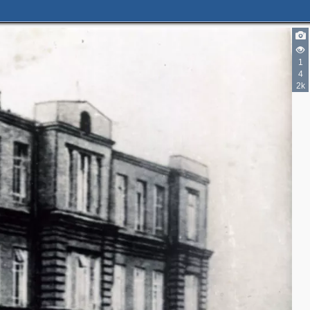
1
4
2k