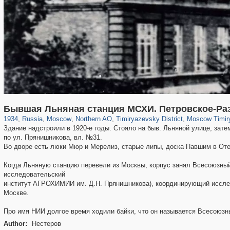
319,878
1,407,212
8,286
22,544
29,248
598
2,961
136
1,4
Бывшая Льняная станция МСХИ. Петровское-Ра
1934
,
Russia
,
Moscow
,
Northern AO
,
Timiryazevsky District
,
Moscow Timiry
Здание надстроили в 1920-е годы. Стояло на быв. Льняной улице, зат
по ул. Прянишникова, вл. №31.
Во дворе есть люки Мюр и Мерелиз, старые липы, доска Павшим в Оте
Когда Льняную станцию перевели из Москвы, корпус занял Всесоюзный
исследовательский
институт АГРОХИМИИ им. Д.Н. Прянишникова), координирующий исслед
Москве.
Про имя НИИ долгое время ходили байки, что он называется Всесоюзн
Author:
Нестеров