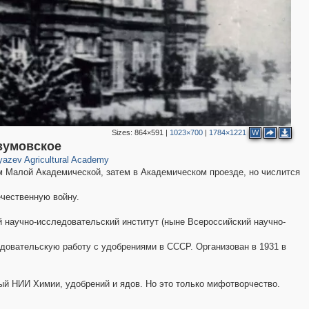
Sizes:
864×591
|
1023×700
|
1784×1221
W
66
90
зумовское
azev Agricultural Academy
ем Малой Академической, затем в Академическом проезде, но числится
чественную войну.
2
 научно-исследовательский институт (ныне Всероссийский научно-
2
овательскую работу с удобрениями в СССР. Организован в 1931 в
3
ый НИИ Химии, удобрений и ядов. Но это только мифотворчество.