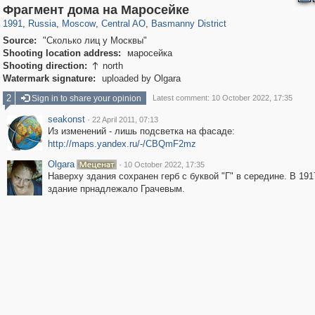
319,716
1,405,755
159,930
8,286
29,243
5,916
13,198
520
Фрагмент дома на Маросейке
1991
,
Russia
,
Moscow
,
Central AO
,
Basmanny District
Source:
"Сколько лиц у Москвы"
Shooting location address:
маросейка
Shooting direction:
north

Watermark signature:
uploaded by Olgara
2
Sign in to share your opinion
Latest comment: 10 October 2022, 17:35
seakonst
·
22 April 2011, 07:13
Из изменений - лишь подсветка на фасаде:
http://maps.yandex.ru/-/CBQmF2mz
Olgara
·
10 October 2022, 17:35
Наверху здания сохранен герб с буквой "Г" в середине. В 191
здание прнадлежало Грачевым.