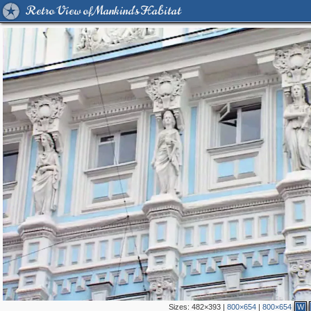
Retro View of Mankind's Habitat
Sizes:
482×393
|
800×654
|
800×654
W