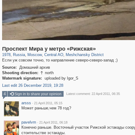
319,780
1,406,258
159,978
8,286
29,243
5,916
10,185
264
Проспект Мира у метро «Рижская»
1978
,
Russia
,
Moscow
,
Central AO
,
Meshchansky District
Если уж совсем точно, то направление северо-северо-запад ;)
Source:
Домашний архив
Shooting direction:
north

Watermark signature:
uploaded by Igor_S
Last edit 26 December 2019, 19:28
4
Sign in to share your opinion
Latest comment: 22 April 2011, 06:35
arsss
·
21 April 2011, 05:15
Может раньше,чем 78 год?
pavelvm
·
21 April 2011, 06:18
Конечно раньше. Восточный участок Рижской эстакады соору
стоительстве эстакады.