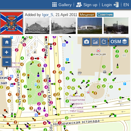
Gallery
Sign up
Login
EN
Added by
Igor_S
, 21 April 2011
3
2
5
4
2
2
2
3
2
2
2
2
3
4
OSM
3
2
5
2
2
2
2
2
4
2
4
3
5
2
3
2
3
2
2
2
4
3
4
2
3
3
2
4
2
3
4
2
2
2
4
4
2
6
3
2
5
2
2
4
3
3
3
4
2
2
4
3
2
2
2
2
2
3
2
2
5
2
2
3
4
2