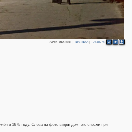
Sizes:
864×541
|
1050×658
|
1244×780
W
жён в 1975 году. Слева на фото виден дом, его снесли при