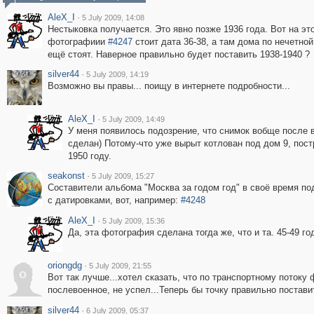
AleX_I
·
5 July 2009, 14:08
Нестыковка получается. Это явно позже 1936 года. Вот на эт
фотографиии
#4247
стоит дата 36-38, а там дома по нечетной
ещё стоят. Наверное правильно будет поставить 1938-1940 ?
silver44
·
5 July 2009, 14:19
Возможно вы правы... поищу в интернете подробности...
AleX_I
·
5 July 2009, 14:49
У меня появилось подозрение, что снимок вобще после 
сделан) Потому-что уже вырыт котлован под дом 9, пос
1950 году.
seakonst
·
5 July 2009, 15:27
Составители альбома "Москва за годом год" в своё время по
с датировками, вот, например:
#4248
AleX_I
·
5 July 2009, 15:36
Да, эта фотография сделана тогда же, что и та. 45-49 го
oriongdg
·
5 July 2009, 21:55
o
Вот так лучше...хотел сказать, что по транспортному потоку 
послевоенное, не успел...Теперь бы точку правильно поставить
silver44
·
6 July 2009, 05:37