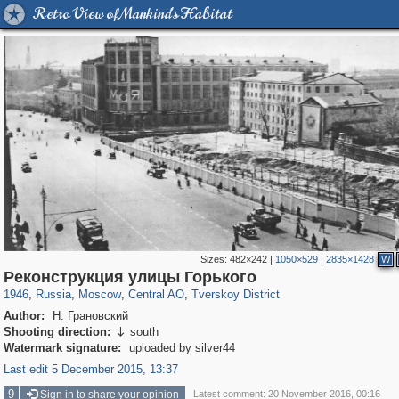
Retro View of Mankind's Habitat
Sizes:
482×242
|
1050×529
|
2835×1428
W
319,780
1,406,488
159,978
8,286
29,243
5,916
53,034
2,283
Реконструкция улицы Горького
1946
,
Russia
,
Moscow
,
Central AO
,
Tverskoy District
Author:
Н. Грановский
Shooting direction:
south

Watermark signature:
uploaded by silver44
Last edit 5 December 2015, 13:37
9
Sign in to share your opinion
Latest comment: 20 November 2016, 00:16