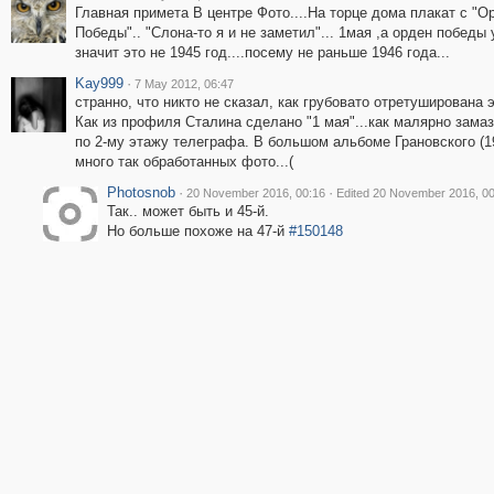
Главная примета В центре Фото....На торце дома плакат с "
Победы".. "Слона-то я и не заметил"... 1мая ,а орден победы
значит это не 1945 год....посему не раньше 1946 года...
Kay999
·
7 May 2012, 06:47
странно, что никто не сказал, как грубовато отретуширована 
Как из профиля Сталина сделано "1 мая"...как малярно зама
по 2-му этажу телеграфа. В большом альбоме Грановского (198
много так обработанных фото...(
Photosnob
·
·
20 November 2016, 00:16
Edited 20 November 2016, 00
Так.. может быть и 45-й.
Но больше похоже на 47-й
#150148