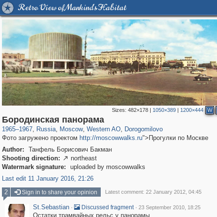
Retro View of Mankind's Habitat
Sizes:
482×178
|
1050×389
|
1200×444
W
319,780
1,406,275
8,286
27,129
29,243
310
6,082
107
Бородинская панорама
1965
–
1967
,
Russia
,
Moscow
,
Western AO
,
Dorogomilovo
Фото загружено проектом
http://moscowwalks.ru
">Прогулки по Москве
Author:
Танфель Борисович Бакман
Shooting direction:
northeast

Watermark signature:
uploaded by moscowwalks
Last edit 11 January 2016, 21:26
2
Sign in to share your opinion
Latest comment: 22 January 2012, 04:45
St.Sebastian
·
·
Discussed fragment
23 September 2010, 18:25
Остатки трамвайных рельс у панорамы.