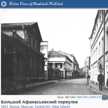
Retro View of Mankind's Habitat
Sizes:
482×354
|
950×700
|
1000×737
W
319,780
1,406,298
159,978
8,286
29,243
5,916
13,485
356
Большой Афанасьевский переулок
1913
,
Russia
,
Moscow
,
Central AO
,
Arbat District