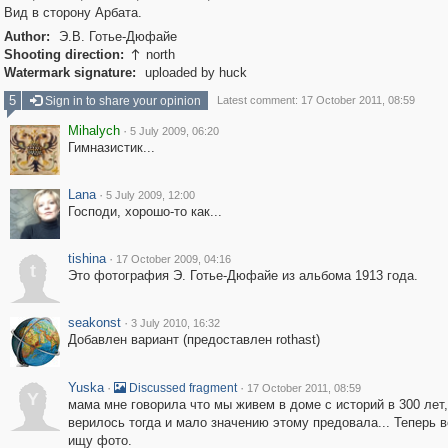
Вид в сторону Арбата.
Author:
Э.В. Готье-Дюфайе
Shooting direction:
north

Watermark signature:
uploaded by huck
5
Sign in to share your opinion
Latest comment: 17 October 2011, 08:59
Mihalych
·
5 July 2009, 06:20
Гимназистик...
Lana
·
5 July 2009, 12:00
Господи, хорошо-то как...
tishina
·
17 October 2009, 04:16
t
Это фотография Э. Готье-Дюфайе из альбома 1913 года.
seakonst
·
3 July 2010, 16:32
Добавлен вариант (предоставлен rothast)
Yuska
·
·
Discussed fragment
17 October 2011, 08:59
Y
мама мне говорила что мы живем в доме с историй в 300 лет,
верилось тогда и мало значению этому предовала... Теперь в
ищу фото.