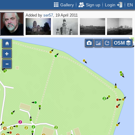
Gallery
Sign up
Login
EN
Added by
ser57
, 19 April 2011
2
2
OSM
2
2
2
2
2
3
4