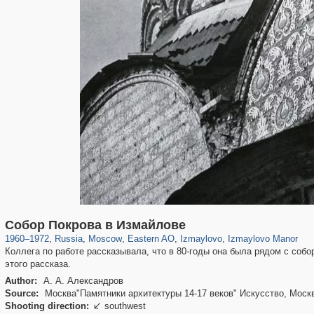
319,716
1,405,800
8,286
20,915
29,243
306
3,432
65
394
21
Собор Покрова в Измайлове
1960
–
1972
,
Russia
,
Moscow
,
Eastern AO
,
Izmaylovo
,
Izmaylovo Manor
Коллега по работе рассказывала, что в 80-годы она была рядом с собо
этого рассказа.
Author:
А. А. Александров
Source:
Москва"Памятники архитектуры 14-17 веков" Искусство, Москв
Shooting direction:
southwest
