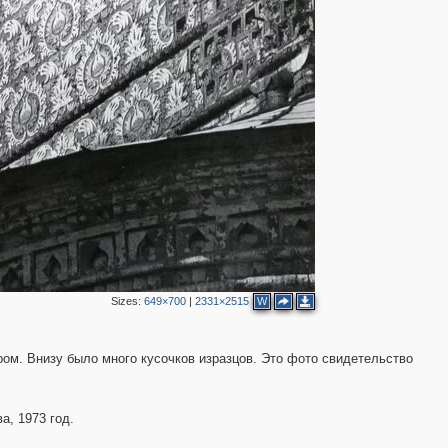
4
2
Sizes:
649×700
|
2331×2515
W
ром. Внизу было много кусочков изразцов. Это фото свидетельство
а, 1973 год.