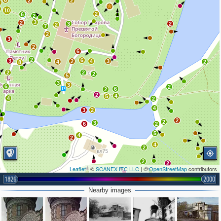
6
2
2
9
10
2
6
2
3
2
3
2
2
7
2
3
2
6
2
6
3
2
4
3
4
2
8
2
2
2
5
3
3
6
2
6
2
2
4
5
4
2
4
3
2
2
2
2
3
6
2
5
4
2
4
2
2
2
Leaflet
| ©
SCANEX ITC LLC
| ©
OpenStreetMap
contributors
1826
2000
Nearby images