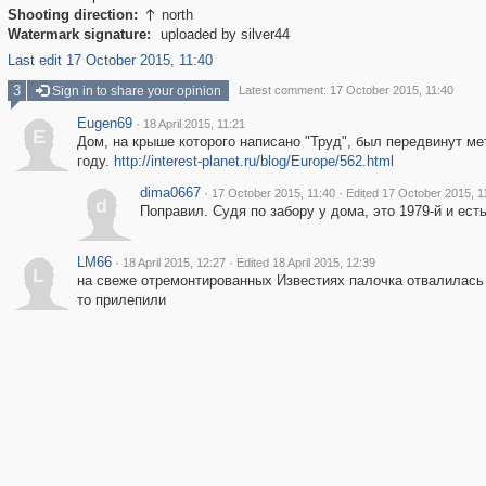
Shooting direction:
north

Watermark signature:
uploaded by silver44
Last edit 17 October 2015, 11:40
3
Sign in to share your opinion
Latest comment: 17 October 2015, 11:40
Eugen69
·
18 April 2015, 11:21
E
Дом, на крыше которого написано "Труд", был передвинут ме
году.
http://interest-planet.ru/blog/Europe/562.html
dima0667
·
·
17 October 2015, 11:40
Edited 17 October 2015, 1
d
Поправил. Судя по забору у дома, это 1979-й и ест
LM66
·
·
18 April 2015, 12:27
Edited 18 April 2015, 12:39
L
на свеже отремонтированных Известиях палочка отвалилась
то прилепили