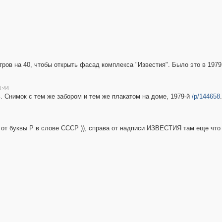
7
2
5
4
тров на 40, чтобы открыть фасад комплекса "Известия". Было это в 1979
1:44
ь. Снимок с тем же забором и тем же плакатом на доме, 1979-й
/p/144658
.
 от буквы Р в слове СССР )), справа от надписи ИЗВЕСТИЯ там еще что
3
2
2
2
3
3
6
3
4