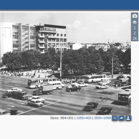
3
1
4
2
6
14
2k
8
3
6
5
2
8
2
Sizes:
864×331
|
1050×403
|
2835×1089
W
3
7
2