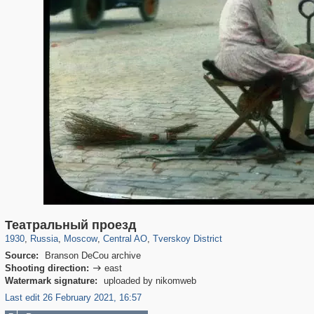
319,864
1,406,803
160,012
8,286
29,243
5,916
53,052
2,283
Театральный проезд
1930
,
Russia
,
Moscow
,
Central AO
,
Tverskoy District
Source:
Branson DeCou archive
Shooting direction:
east

Watermark signature:
uploaded by nikomweb
Last edit 26 February 2021, 16:57