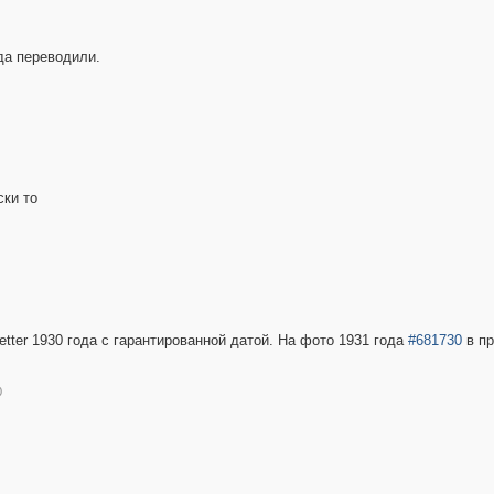
да переводили.
ски то
etter 1930 года с гарантированной датой. На фото 1931 года
#681730
в пр
0