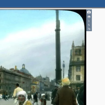
2
1
5
7k
5
3
3
2
8
3
3
8
2
4
16
14
3
4