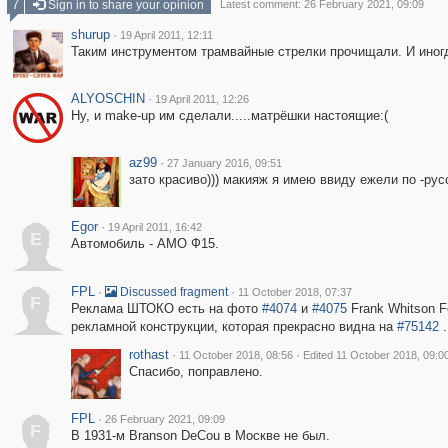
7
Sign in to share your opinion
Latest comment: 26 February 2021, 09:09
shurup
·
19 April 2011, 12:11
Таким инструментом трамвайные стрелки прочищали. И иног
ALYOSCHIN
·
19 April 2011, 12:26
Ну, и make-up им сделали.....матрёшки настоящие:(
az99
·
27 January 2016, 09:51
зато красиво))) макияж я имею ввиду ежели по -рус
Egor
·
19 April 2011, 16:42
E
Автомобиль - АМО Ф15.
FPL
·
·
Discussed fragment
11 October 2018, 07:37
F
Реклама ШТОКО есть на фото
#4074
и
#4075
Frank Whitson F
рекламной конструкции, которая прекрасно видна на
#75142
.
rothast
·
·
11 October 2018, 08:56
Edited 11 October 2018, 09:0
Спасибо, поправлено.
FPL
·
26 February 2021, 09:09
F
В 1931-м Branson DeCou в Москве не был.