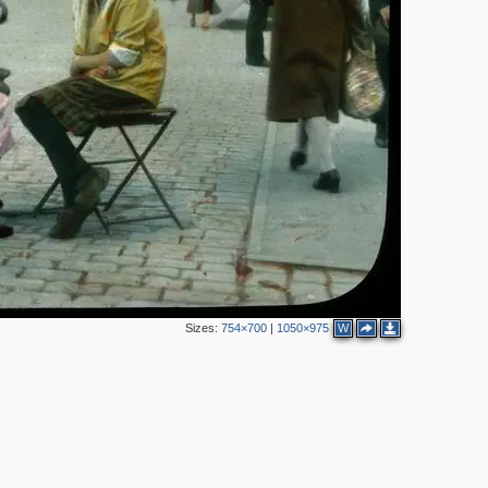
2
5
2
9
7
7
10
7
12
13
4
25
8
3
48
7
17
2
Sizes:
754×700
|
1050×975
W
17
22
14
35
34
9
8
3
4
4