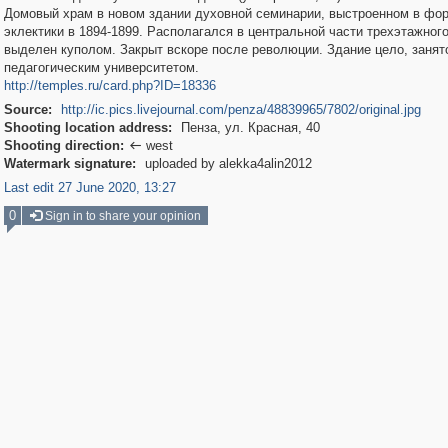
Домовый храм в новом здании духовной семинарии, выстроенном в фо
эклектики в 1894-1899. Располагался в центральной части трехэтажного
выделен куполом. Закрыт вскоре после революции. Здание цело, занят
педагогическим университетом.
http://temples.ru/card.php?ID=18336
Source:
http://ic.pics.livejournal.com/penza/48839965/7802/original.jpg
Shooting location address:
Пенза, ул. Красная, 40
Shooting direction:
west

Watermark signature:
uploaded by alekka4alin2012
Last edit 27 June 2020, 13:27
0
Sign in to share your opinion