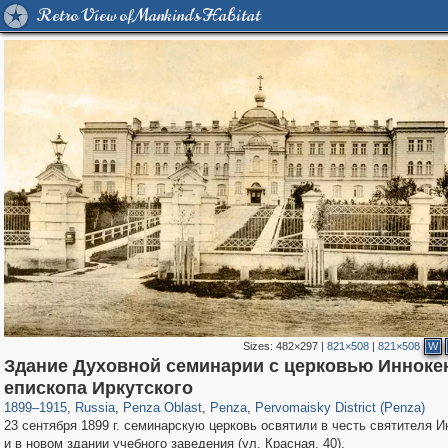
Retro View of Mankind's Habitat
Sizes:
482×297
|
821×508
|
821×508
W
Здание Духовной семинарии с церковью Инноке
1,405,779
6,559
89
5,361
29,243
33
691
7
епископа Иркутского
1899
–
1915
,
Russia
,
Penza Oblast
,
Penza
,
Pervomaisky District (Penza)
23 сентября 1899 г. семинарскую церковь освятили в честь святителя И
и в новом здании учебного заведения (ул. Красная, 40).