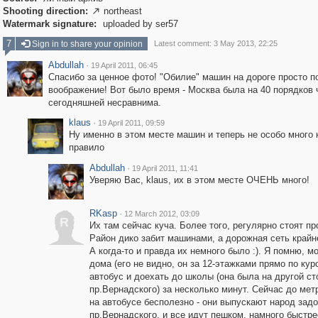
Shooting direction:
northeast

Watermark signature:
uploaded by ser57
7
Sign in to share your opinion
Latest comment: 3 May 2013, 22:25
Abdullah
·
19 April 2011, 06:45
Спасибо за ценное фото! "Обилие" машин на дороге просто п
воображение! Вот было время - Москва была на 40 порядков 
сегодняшней несравнима.
klaus
·
19 April 2011, 09:59
Ну именно в этом месте машин и теперь не особо много 
правило
Abdullah
·
19 April 2011, 11:41
Уверяю Вас, klaus, их в этом месте ОЧЕНЬ много!
RKasp
·
12 March 2012, 03:09
R
Их там сейчас куча. Более того, регулярно стоят пр
Район дико забит машинами, а дорожная сеть крайн
А когда-то и правда их немного было :). Я помню, мо
дома (его не видно, он за 12-этажками прямо по курс
автобус и доехать до школы (она была на другой ст
пр.Вернадского) за несколько минут. Сейчас до мет
на автобусе бесполезно - они выпускают народ задо
пр.Вернадского, и все идут пешком, намного быстре