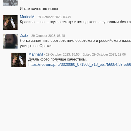
И там качество выше
MarinaM
·
29 October 2023, 03:49
Красиво ... но ... жутко смотряится церковь с куполами без к
Ziatz
·
29 October 2023, 06:48
Легко запомнить соответствие советского и российского назв
улицы: повОрская.
MarinaM
·
·
29 October 2023, 18:53
Edited 29 October 2023, 19:06
Дубль фото получше качеством.
https://retromap.ru/0020090_071903_z18_55.756084,37.589