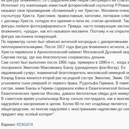
на фигуру блаженного, со страдальческим лицом смотрящего на Спасит
Исполнил эту композицию известный флорентийский скульптор Р.Рома
называл свое произведение «Блаженный у ног Христа». Москвичи очен
скульптуру Христа. Христиане, православные, католики, лютеране соб
с десницы Христа, складок его одеяния и пили ее, считая целебной. Так
фигуры любили фотографироваться. Правда, часто позирующие заслон
блаженного, «урода», как его называли москвичи. Поэтому и на открытк
фигура заслонена позирующей.
По периметру склеп был обнесен античной изгородью с декоративными
пеплохранительницами. После 1917 года фигура блаженного исчезла, а
Христа перевезли в Археологический кабинет Московской Духовной акад
Сергиев посад, где она благополучно сохранилась доныне.
Сам склеп был выполнен после 1866 года, примерно в 1890-е гг., когда 
похоронили Эмиллию Максимовну Банзу (урожденную фон-Вогау). Ее
овдовевший супруг, знаменитый благотворитель московской немецкой 
Конрад Банза женился второй раз на родной сестре Эмиллии, Эмме. Об
усыновили сына умершей от первого брака, Рудольфа Германа. В памят
сестре, маме Банзы и Герман содержали койки в Евангелической больн
Евангелических приютах Москвы, давали бесплатные обеды для неиму
В советское время усыпальница Вогау сильно пострадала, как и многие
надгробия и захоронения в целом. Более 80-ти лет кладбище является
общегородским, но многие надгробия с иностранными надписями до сих
придают ему особый колорит".
Вариант
#2341674