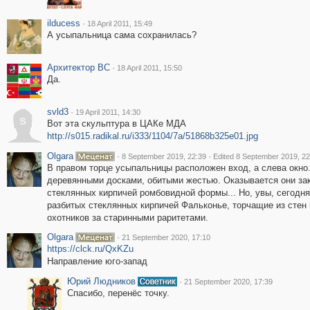
ilducess
·
18 April 2011, 15:49
А усыпальница сама сохранилась?
Архитектор ВС
·
18 April 2011, 15:50
Да.
svld3
·
19 April 2011, 14:30
s
Вот эта скульптура в ЦАКе МДА
http://s015.radikal.ru/i333/1104/7a/51868b325e01.jpg
Olgara
·
·
8 September 2019, 22:39
Edited 8 September 2019, 22
В правом торце усыпальницы расположен вход, а слева окно.
деревянными досками, обитыми жестью. Оказывается они зак
стеклянных кирпичей ромбовидной формы... Но, увы, сегодня
разбитых стеклянных кирпичей Фальконье, торчащие из стен и
охотников за старинными раритетами.
Olgara
·
21 September 2020, 17:10
https://clck.ru/QxKZu
Направление юго-запад
Юрий Людников
·
21 September 2020, 17:39
Спасибо, перенёс точку.