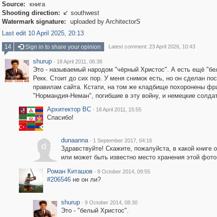
Source:
книга
Shooting direction:
southwest

Watermark signature:
uploaded by ArchitectorS
Last edit 10 April 2025, 20:13
14
Sign in to share your opinion
Latest comment: 23 April 2026, 10:43
shurup
·
18 April 2011, 06:38
Это - называемый народом "чёрный Христос". А есть ещё "бе
Рекк. Стоит до сих пор. У меня снимок есть, но он сделан по
правилам сайта. Кстати, на том же кладбище похоронены фра
"Нормандия-Неман", погибшие в эту войну, и немецкие солдат
Архитектор ВС
·
18 April 2011, 15:55
Спасибо!
dunaanna
·
1 September 2017, 04:16
d
Здравствуйте! Скажите, пожалуйста, в какой книге 
или может быть известно место хранения этой фото
Роман Киташов
·
8 October 2014, 09:55
#206546
не он ли?
shurup
·
9 October 2014, 08:30
Это - "белый Христос".