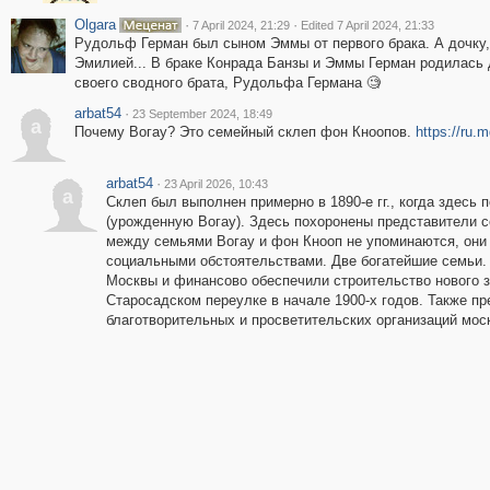
Olgara
·
·
7 April 2024, 21:29
Edited 7 April 2024, 21:33
Рудольф Герман был сыном Эммы от первого брака. А дочку,
Эмилией... В браке Конрада Банзы и Эммы Герман родилась 
своего сводного брата, Рудольфа Германа 🧐
arbat54
·
23 September 2024, 18:49
a
Почему Вогау? Это семейный склеп фон Кноопов.
https://ru.
arbat54
·
23 April 2026, 10:43
a
Склеп был выполнен примерно в 1890-е гг., когда здес
(урожденную Вогау). Здесь похоронены представители 
между семьями Вогау и фон Кнооп не упоминаются, они
социальными обстоятельствами. Две богатейшие семьи
Москвы и финансово обеспечили строительство нового з
Старосадском переулке в начале 1900-х годов. Также п
благотворительных и просветительских организаций мос