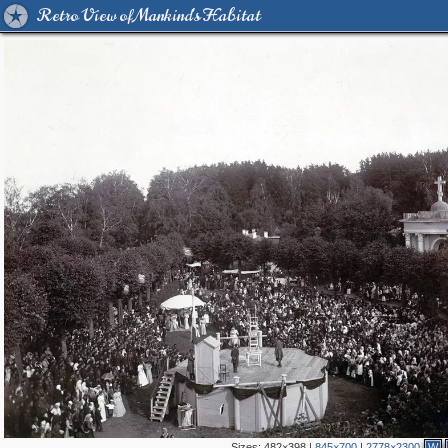
Retro View of Mankind's Habitat
Sizes:
482×398
|
845×700
|
2778×2300
W