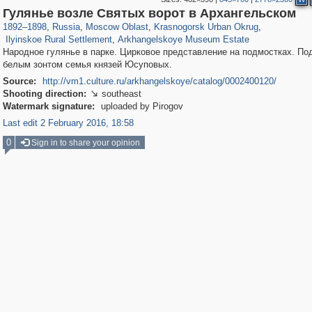
96,438
1,406,871
1,691
29,248
2,152
89
Гулянье возле Святых ворот в Архангельском
1,349
82
948
42
1892
–
1898
,
Russia
,
Moscow Oblast
,
Krasnogorsk Urban Okrug
,
Ilyinskoe Rural Settlement
,
Arkhangelskoye Museum Estate
Народное гулянье в парке. Цирковое представление на подмостках. П
белым зонтом семья князей Юсуповых.
Source:
http://vm1.culture.ru/arkhangelskoye/catalog/0002400120/
Shooting direction:
southeast

Watermark signature:
uploaded by Pirogov
Last edit 2 February 2016, 18:58
0
Sign in to share your opinion