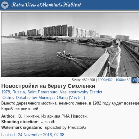
Retro View of Mankind's Habitat
Sizes:
482×208
|
1000×432
|
1000×432
W
197,175
1,406,849
5,709
29,243
14,255
482
Новостройки на берегу Смоленки
841
3
1978
,
Russia
,
Saint Petersburg
,
Vasileostrovsky District
,
Ostrov Dekabristov Municipal Okrug (Vas.Isl.)
Вместо деревянного мостика, немного левее, в 1982 году будет возвед
Кораблестроителей.
Author:
В. Никитин. Из архива РИА Новости.
Shooting direction:
south

Watermark signature:
uploaded by PredatorG
Last edit 24 November 2016, 02:38