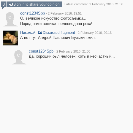
3
Sign in to share your opinion
Latest comment: 2 February 2016, 21:30
const1234Spb
·
2 February 2016, 19:51
c
О, великое искусство фотосъемки...
Перед нами великая полноводная река!
Николай
·
·
Discussed fragment
2 February 2016, 20:13
А вот тут Андрей Павлович Бузыкин жил.
const1234Spb
·
2 February 2016, 21:30
c
Да, хороший был человек, хоть и несчастный...