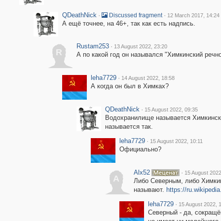
QDeathNick
·
·
Discussed fragment
12 March 2017, 14:24
А ещё точнее, на 46+, так как есть надпись.
Rustam253
·
13 August 2022, 23:20
R
А по какой год он назывался "Химкинский речно
leha7729
·
14 August 2022, 18:58
А когда он был в Химках?
QDeathNick
·
15 August 2022, 09:35
Водохранилище называется Химкински
называется так.
leha7729
·
15 August 2022, 10:11
Официально?
Alx52
·
15 August 2022
A
Либо Северным, либо Химки
называют.
https://ru.wikiped
leha7729
·
15 August 2022, 
Северный - да, сокращ