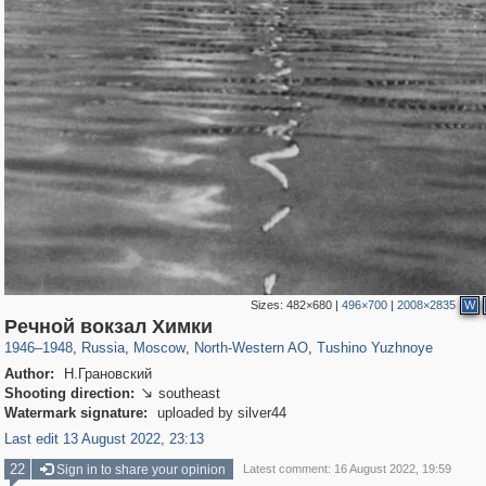
Sizes:
482×680
|
496×700
|
2008×2835
W
319,882
1,407,325
8,286
8,080
29,248
112
807
10
Речной вокзал Химки
1946
–
1948
,
Russia
,
Moscow
,
North-Western AO
,
Tushino Yuzhnoye
Author:
Н.Грановский
Shooting direction:
southeast

Watermark signature:
uploaded by silver44
Last edit 13 August 2022, 23:13
22
Sign in to share your opinion
Latest comment: 16 August 2022, 19:59