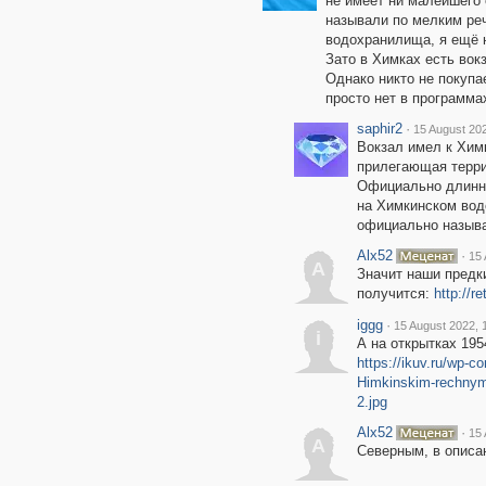
не имеет ни малейшего 
называли по мелким реч
водохранилища, я ещё 
Зато в Химках есть вок
Однако никто не покупае
просто нет в программа
saphir2
·
15 August 202
Вокзал имел к Химк
прилегающая терри
Официально длинно
на Химкинском вод
официально назыв
Alx52
·
15 
A
Значит наши предки
получится:
http://
iggg
·
15 August 2022, 
i
А на открытках 19
https://ikuv.ru/wp-
Himkinskim-rechnym-
2.jpg
Alx52
·
15 
A
Северным, в описа