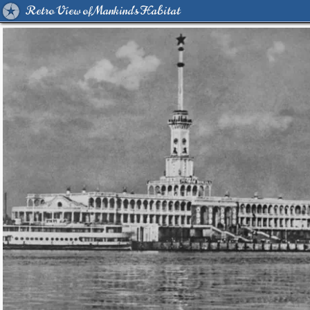
Retro View of Mankind's Habitat