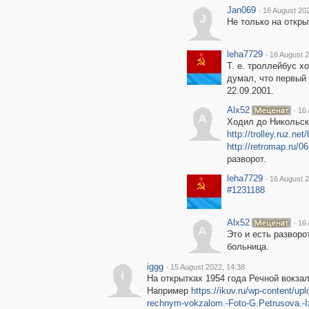
Jan069
·
16 August 202
J
Не только на откры
leha7729
·
16 August 2
Т. е. троллейбус х
думал, что первый
22.09.2001.
Alx52
·
16 
A
Ходил до Никольск
http://trolley.ruz.n
http://retromap.ru
разворот.
leha7729
·
16 August 2
#1231188
Alx52
·
16 
A
Это и есть разворо
больница.
iggg
·
15 August 2022, 14:38
i
На открытках 1954 года Речной вокзал
Например
https://ikuv.ru/wp-content/u
rechnym-vokzalom.-Foto-G.Petrusova.-Iz