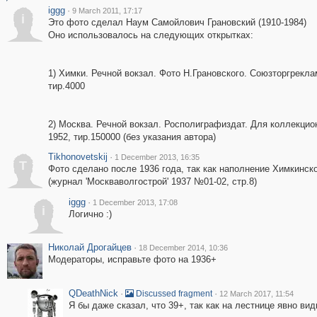
iggg
·
9 March 2011, 17:17
i
Это фото сделал Наум Самойлович Грановский (1910-1984)
Оно использовалось на следующих открытках:
1) Химки. Речной вокзал. Фото Н.Грановского. Союзторгрекла
тир.4000
2) Москва. Речной вокзал. Росполиграфиздат. Для коллекцио
1952, тир.150000 (без указания автора)
Tikhonovetskij
·
1 December 2013, 16:35
T
Фото сделано после 1936 года, так как наполнение Химкинск
(журнал 'Москваволгострой' 1937 №01-02, стр.8)
iggg
·
1 December 2013, 17:08
i
Логично :)
Николай Дрогайцев
·
18 December 2014, 10:36
Модераторы, исправьте фото на 1936+
QDeathNick
·
·
Discussed fragment
12 March 2017, 11:54
Я бы даже сказал, что 39+, так как на лестнице явно ви