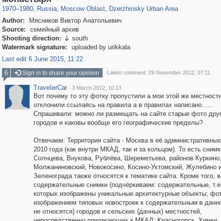
1970
–
1980
,
Russia
,
Moscow Oblast
,
Dzerzhinsky Urban Area
Author:
Мясников Виктор Анатольевич
Source:
семейный архив
Shooting direction:
south

Watermark signature:
uploaded by urikkala
Last edit 6 June 2015, 11:22
6
Sign in to share your opinion
Latest comment: 29 November 2012, 07:11
ТrаvеIеrCar
·
3 March 2012, 10:13
Вот почему то эту фотку пропустили а мои этой же местност
отклонили ссылаясь на правила а в правилах написано......
Спрашивали: можно ли размещать на сайте старые фото дру
городов и каковы вообще его географические пределы?
Отвечаем: Территория сайта - Москва в её административных
2010 года (как внутри МКАД, так и за кольцом). То есть снимк
Солнцева, Внукова, Рублёва, Шереметьева, районов Куркино
Молжаниновский, Новокосино, Косино-Ухтомский, Жулебино и
Зеленограда также относятся к тематике сайта. Кроме того,
содержательные снимки (подчёркиваем: содержательные, т.е.
которых изображены уникальные архитектурные объекты; фо
изображением типовых новостроек к содержательным в данн
не относятся) городов и сельских (дачных) местностей,
непосредственно прилегающих к МКАД: Красногорск, Химки,