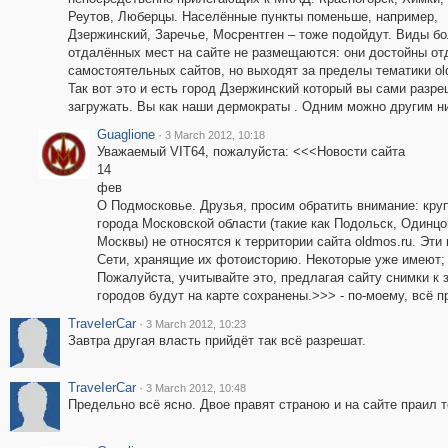
Реутов, Люберцы. Населённые пункты поменьше, например,
Дзержинский, Заречье, Мосрентген – тоже подойдут. Виды б
отдалённых мест на сайте не размещаются: они достойны от
самостоятельных сайтов, но выходят за пределы тематики ol
Так вот это и есть город Дзержинский который вы сами разр
загружать. Вы как наши дермократы . Одним можно другим ни
Guaglione
·
3 March 2012, 10:18
Уважаемый VIT64, пожалуйста: <<<Новости сайта
14
фев
О Подмосковье. Друзья, просим обратить внимание: кру
города Московской области (такие как Подольск, Одинц
Москвы) не относятся к территории сайта oldmos.ru. Эт
Сети, хранящие их фотоисторию. Некоторые уже имеют; 
Пожалуйста, учитывайте это, предлагая сайту снимки к
городов будут на карте сохранены.>>> - по-моему, всё п
ТrаvеIеrCar
·
3 March 2012, 10:23
Завтра другая власть прийдёт так всё разрешат.
ТrаvеIеrCar
·
3 March 2012, 10:48
Предельно всё ясно. Двое правят страною и на сайте праил т