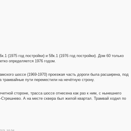
.1 (1975 год постройки) и 58к.1 (1976 год постройки). Дом 60 только
четко определяется 1976 годом.
ламского шоссе (1969-1970) проезжая часть дороги была расширена, под
а трамвайные пути переместили на нечётную строну.
ечетной стороне, трасса шоссе отнесена как раз к ним, с нынешнего
-Стрешнево. А на месте сквера был жилой квартал. Трамвай ходил по
013, 10:34