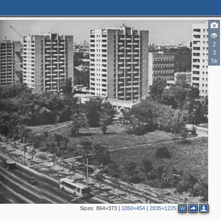
2
3
5k
Sizes:
864×373
|
1050×454
|
2835×1225
W