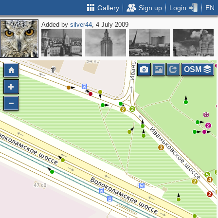
Gallery
Sign up
Login
EN
Added by
silver44
, 4 July 2009
OSM
2
2
2
3
5
4
2
2