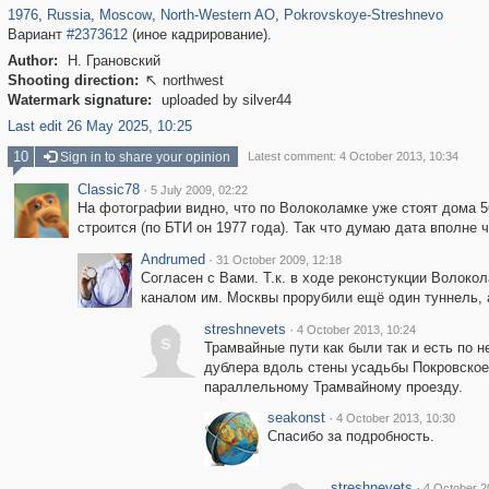
1976
,
Russia
,
Moscow
,
North-Western AO
,
Pokrovskoye-Streshnevo
Вариант
#2373612
(иное кадрирование).
Author:
Н. Грановский
Shooting direction:
northwest

Watermark signature:
uploaded by silver44
Last edit 26 May 2025, 10:25
10
Sign in to share your opinion
Latest comment: 4 October 2013, 10:34
Classic78
·
5 July 2009, 02:22
На фотографии видно, что по Волоколамке уже стоят дома 56к
строится (по БТИ он 1977 года). Так что думаю дата вполне 
Andrumed
·
31 October 2009, 12:18
Согласен с Вами. Т.к. в ходе реконстукции Волоко
каналом им. Москвы прорубили ещё один туннель, 
streshnevets
·
4 October 2013, 10:24
s
Трамвайные пути как были так и есть по н
дублера вдоль стены усадьбы Покровское
параллельному Трамвайному проезду.
seakonst
·
4 October 2013, 10:30
Спасибо за подробность.
streshnevets
·
4 October 2