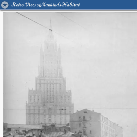
Retro View of Mankind's Habitat