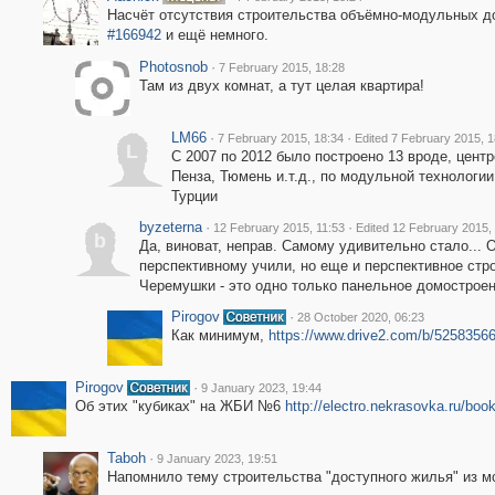
Насчёт отсутствия строительства объёмно-модульных д
#166942
и ещё немного.
Photosnob
·
7 February 2015, 18:28
Там из двух комнат, а тут целая квартира!
LM66
·
·
7 February 2015, 18:34
Edited 7 February 2015, 1
L
С 2007 по 2012 было построено 13 вроде, цент
Пенза, Тюмень и.т.д., по модульной технологи
Турции
byzeterna
·
·
12 February 2015, 11:53
Edited 12 February 2015,
b
Да, виноват, неправ. Самому удивительно стало... 
перспективному учили, но еще и перспективное стро
Черемушки - это одно только панельное домостроен
Pirogov
·
28 October 2020, 06:23
Как минимум,
https://www.drive2.com/b/525835
Pirogov
·
9 January 2023, 19:44
Об этих "кубиках" на ЖБИ №6
http://electro.nekrasovka.ru/bo
Taboh
·
9 January 2023, 19:51
Напомнило тему строительства "доступного жилья" из мо