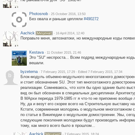
Photosnob
·
25 October 2016, 13:50
Без овала и раньше цепляли
#490272
Aachick
·
16 April 2014, 12:40
Поправьте меня, автознатоки, но международные коды появил
Kestava
·
11 October 2015, 21:46
Это "SU" неспроста... Всем подряд международные коды
вешали.
byzeterna
·
·
7 February 2015, 17:29
Edited 7 February 2015, 17:34
b
Блок-модуль объемно-модульного многоэтажного домостроени
и стоит обозначение SU. Этот тип многоэтажного домостроен
реализации. Сомневаюсь, что хотя бы одно здание было выст
вид он был обозначен в специальных дисциплинах Архитектур
В МАрхи периода 1979-1985 гг я что-то не припомню вообще 
Ну, да и везут его скорее всего на Строительную выставку н
Кстати, современная молодежь о модульном многоэтажном ст
по статье в Википедии о модульном домостроении. Увы, сего
следующие поколения молодежи будут производить информац
тому, как много всего было в прошлом...
Aachick
·
7 February 2015, 18:24