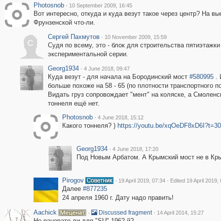
Photosnob
·
10 September 2009, 16:45
Вот интересно, откуда и куда везут такое через центр? На вы
Фрунзенской что-ли.
Сергей Пахмутов
·
10 November 2009, 15:59
С
Судя по всему, это - блок для строительства пятиэтажки
экспериментальной серии.
Georg1934
·
4 June 2018, 09:47
Куда везут - для начала на Бородинский мост
#580995
. 
больше похоже на 58 - 65 (по плотности транспортного по
Видать груз сопровождает "мент" на коляске, а Смоленс
тоннеля ещё нет.
Photosnob
·
4 June 2018, 15:12
Какого тоннеля? )
https://youtu.be/xqOeDF8xD6I?t=3
Georg1934
·
4 June 2018, 17:20
Под Новым Арбатом. А Крымский мост не в Крым
Pirogov
·
·
19 April 2019, 07:34
Edited 19 April 2019,
Далее
#877235
24 апреля 1960 г. Дату надо править!
Aachick
·
·
Discussed fragment
14 April 2014, 15:27
Не рановато-ли для "SU" 1962-й?