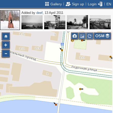
Gallery
Sign up
Login
EN
Added by
deef
, 13 April 2011
OSM
3