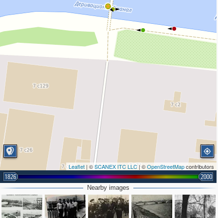
Leaflet
| ©
SCANEX ITC LLC
| ©
OpenStreetMap
contributors
1826
2000
Nearby images