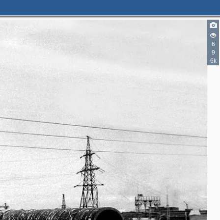
6
9
6k