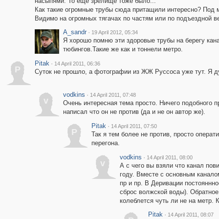
насыпями. То ещё зрелище тоже было...
Как такие огромные трубы сюда притащили интересно? Под м
Видимо на огромных тягачах по частям или по подъездной ве
A_sandr
·
19 April 2012, 05:34
Я хорошо помню эти здоровые трубы на берегу кан
тюбингов.Такие же как и тоннели метро.
Pitak
·
14 April 2011, 06:36
P
Суток не прошло, а фотографии из ЖЖ Руссоса уже тут. Я д
vodkins
·
14 April 2011, 07:48
v
Очень интересная тема просто. Ничего подобного п
написал что он не против (да и не он автор же).
Pitak
·
14 April 2011, 07:50
P
Так я тем более не против, просто операт
перегона.
vodkins
·
14 April 2011, 08:00
v
А с чего вы взяли что канал пов
году. Вместе с основным канало
пр и пр. В Деривации постояннно
сброс волжской воды). Обратное
колеблется чуть ли не на метр. 
Pitak
·
14 April 2011, 08:07