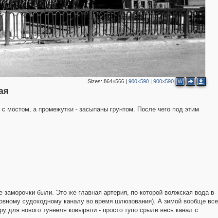
Sizes:
864×566
|
900×590
|
900×590
W
ая
с мостом, а промежутки - засыпаны грунтом. После чего под этим
 заморочки были. Это же главная артерия, по которой волжская вода в
сновному судоходному каналу во время шлюзования). А зимой вообще все
ру для нового туннеля ковыряли - просто тупо срыли весь канал с