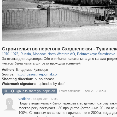
319,878
1,407,206
8,286
8,080
29,248
112
1,490
16
Строительство перегона Сходненская - Тушинск
1970
–
1975
,
Russia
,
Moscow
,
North-Western AO
,
Pokrovskoye-Streshnevo
Заготовки для водоводов.Обе они были положены на дно канала рядом 
местом была начата щитовая проходка тоннелей.
Author:
Владимир Кузнецов
Source:
http://russos.livejournal.com
Shooting direction:
southeast

Watermark signature:
uploaded by deef
10
Sign in to share your opinion
Latest comment: 19 April 2012, 05:34
vodkins
·
13 April 2011, 17:35
v
Подачу воды нельзя было перекрывать, думаю поэтому такие
Москва-реку поступает - 80 процентов (остальные 20 - по о
100%. С главным каналом не парились так в 2000м, когда ды