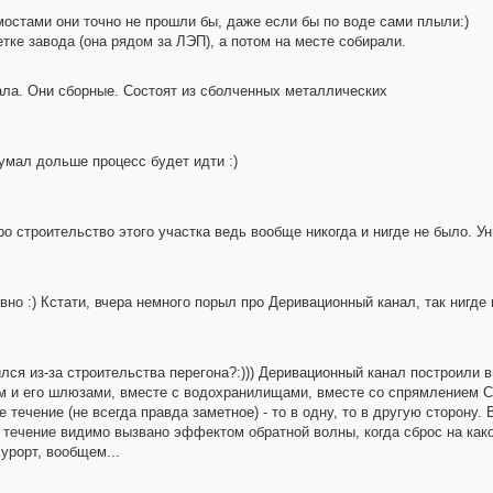
остами они точно не прошли бы, даже если бы по воде сами плыли:)
тке завода (она рядом за ЛЭП), а потом на месте собирали.
ала. Они сборные. Состоят из сболченных металлических
умал дольше процесс будет идти :)
ро строительство этого участка ведь вообще никогда и нигде не было. У
ивно :) Кстати, вчера немного порыл про Деривационный канал, так нигде
ился из-за строительства перегона?:))) Деривационный канал построили
м и его шлюзами, вместе с водохранилищами, вместе со спрямлением С
е течение (не всегда правда заметное) - то в одну, то в другую сторону
 течение видимо вызвано эффектом обратной волны, когда сброс на как
Курорт, вообщем...