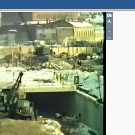
2
7
5k
4
7
14
13
8
4