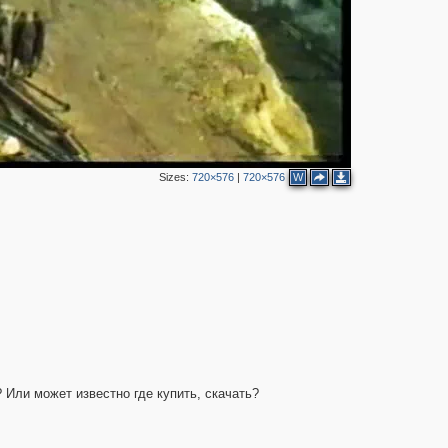
Sizes:
720×576
|
720×576
W
4
 Или может известно где купить, скачать?