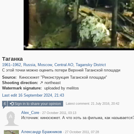
319,861
1,406,856
160,009
8,286
29,243
5,916
10,740
402
Таганка
1961
–
1962
,
Russia
,
Moscow
,
Central AO
,
Tagansky District
С этой точки можно оценить потери Верхней Таганской площади
Source:
Киносюжет "Реконструкция Таганской площади"
Shooting direction:
northeast

Watermark signature:
uploaded by melitos
Last edit 16 September 2024, 21:43
4
Sign in to share your opinion
Latest comment: 21 July 2016, 20:42
Alex_Core
·
27 October 2011, 03:13
A
Источник: киносюжет. А что хоть за фильма, как называется?
Александр Бражников
·
27 October 2011, 07:28