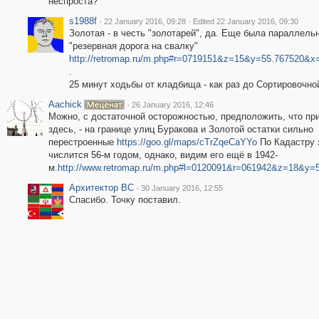
неспроста?
s1988f
·
·
22 January 2016, 09:28
Edited 22 January 2016, 09:30
Золотая - в честь "золотарей", да. Еще была параллель
"резервная дорога на свалку"
http://retromap.ru/m.php#r=0719151&z=15&y=55.767520&x
.
25 минут ходьбы от кладбища - как раз до Сортировочно
Aachick
·
26 January 2016, 12:46
Можно, с достаточной осторожностью, предположить, что пр
здесь, - на границе улиц Буракова и Золотой остатки сильно
перестроенные
https://goo.gl/maps/cTrZqeCaYYo
По Кадастру 
числится 56-м годом, однако, видим его ещё в 1942-
м.
http://www.retromap.ru/m.php#l=0120091&r=061942&z=18&y=
Архитектор ВС
·
30 January 2016, 12:55
Спасибо. Точку поставил.