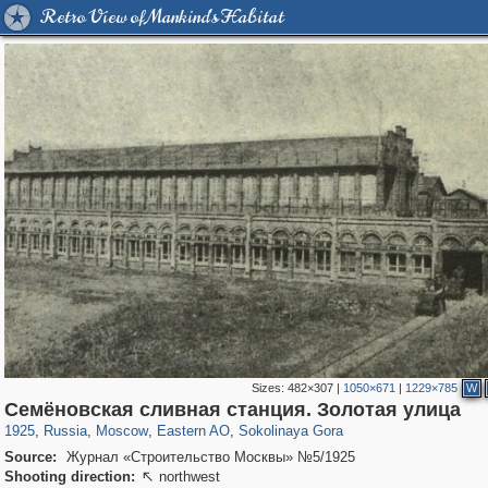
Retro View of Mankind's Habitat
Sizes:
482×307
|
1050×671
|
1229×785
W
319,780
1,406,510
8,286
20,925
29,243
306
1,450
28
Семёновская сливная станция. Золотая улица
1925
,
Russia
,
Moscow
,
Eastern AO
,
Sokolinaya Gora
Source:
Журнал «Строительство Москвы» №5/1925
Shooting direction:
northwest
