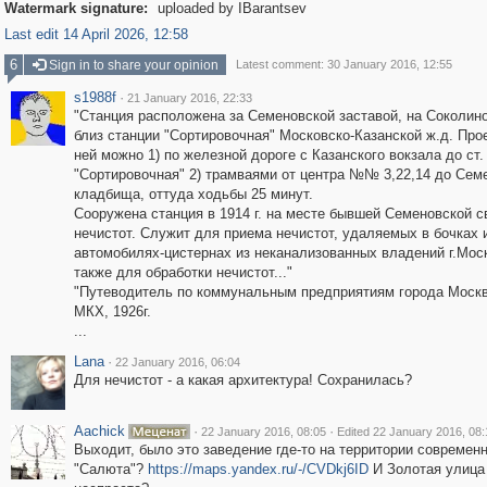
Watermark signature:
uploaded by IBarantsev
Last edit 14 April 2026, 12:58
6
Sign in to share your opinion
Latest comment: 30 January 2016, 12:55
s1988f
·
21 January 2016, 22:33
"Станция расположена за Семеновской заставой, на Соколино
близ станции "Сортировочная" Московско-Казанской ж.д. Про
ней можно 1) по железной дороге с Казанского вокзала до ст.
"Сортировочная" 2) трамваями от центра №№ 3,22,14 до Сем
кладбища, оттуда ходьбы 25 минут.
Сооружена станция в 1914 г. на месте бывшей Семеновской с
нечистот. Служит для приема нечистот, удаляемых в бочках 
автомобилях-цистернах из неканализованных владений г.Мос
также для обработки нечистот..."
"Путеводитель по коммунальным предприятиям города Москв
МКХ, 1926г.
...
Lana
·
22 January 2016, 06:04
Для нечистот - а какая архитектура! Сохранилась?
Aachick
·
·
22 January 2016, 08:05
Edited 22 January 2016, 08:
Выходит, было это заведение где-то на территории современ
"Салюта"?
https://maps.yandex.ru/-/CVDkj6ID
И Золотая улица