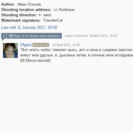
Author:
Иван Ольчев
Shooting location address:
ст.Люблино
Shooting direction:
west

Watermark signature:
TravelerCar
Last edit 11 January 2017, 03:55
1
Sign in to share your opinion
Latest comment: 16 April 2011, 16:40
Olgara
·
16 April 2011, 16:40
"Вот опять небес темнеет высь, вот и окна в сумраке зажглис
живут мои друзья, и, дыханье затая, в ночные окна вглядыва
(М.Матусовский)