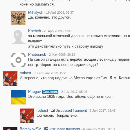
конечно ошибаться.
Mihalych
·
19 April 2009, 03:37
Да, конечно, это другой.
Khebeb
·
28 April 2009, 05:08
K
за маленькой железной дверью не только стреляют, но и
выдают
это действительно путь к старому выходу
Photosnob
·
2 May 2009, 20:19
На самой станции есть неработающая лестница,у первог
центр. Вероятно с нее попадали сюда?
rothast
·
1 February 2012, 15:28
Интересно, что под надписью Метро еще нет "им. Л.М. Кагано
Pirogov
·
2 July 2017, 05:06
Это весна 1935 года. Вестибюль ещё не открыт.
rothast
·
·
Discussed fragment
2 July 2017, 08:45
Согласен. Поправлено.
BorshkovSM
·
·
Discussed fragment
6 January 2019, 01:13