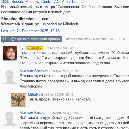
1935
,
Russia
,
Moscow
,
Central AO
,
Arbat District
Наземный вестибюль ст.метро "Смоленская" Филёвской линии. Был сне
настоящее время встроен в жилой дом.
Shooting direction:
north

Watermark signature:
uploaded by Mihalych
Last edit 21 December 2025, 19:18
12
Sign in to share your opinion
Latest comment: 18 December 2025, 14:20
Ilya
·
27 March 2009, 03:14
После строительства станций глубокого заложения "Арбатска
"Смоленская" и до открытия участка Филевской линии от "Ки
станция была закрыта и использовалась под склад.
Михаил Богачев
·
18 April 2009, 18:39
М
Это выход из метро, который находился посередине Садового
Станцию потом переделали, и выход сделали в доме архитек
Жолтовского.
Mihalych
·
18 April 2009, 18:46
Так я, вроде, именно так и написал.
Михаил Богачев
·
18 April 2009, 18:56
М
Всё таки это другой выход, Современный находится рядом. 
подземном переходе, есть маленькая железная дверь, за ней
ведомственный тир, это видимо и есть путь к старому выходу