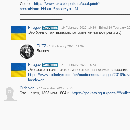
Инфо –
https://www.rusbibliophile.ru/bookprint/?
book=Hram_Hrista_Spasitelya__M__
––––––––––––––––––––––––––––––––––––––––––––––––––––––
–––––––––––––––––––––
Pirogov
·
·
19 February 2020, 10:59
Edited 19 February 20
Это бред от антикваров, которые не читают pastvu :)
FUZZ
·
19 February 2020, 11:34
Бывает...
Pirogov
·
21 February 2020, 15:53
Это фото в комплекте с известной панорамой в переплёт
https://www.sothebys.com/en/auctions/ecatalogue/2016/travel
locale=en
Oldcolor
·
27 November 2025, 14:23
O
Это Шерер, 1863 или 1864 г.:
https://goskatalog.ru/portal/#/col