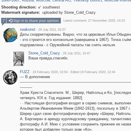
1866
–
1867
,
Russia
,
Moscow
,
Central AO
,
Tverskoy District
,
Moscow Kremli
Shooting direction:
southwest

Watermark signature:
uploaded by Stone_Cold_Crazy
7
Sign in to share your opinion
Latest comment: 27 November 2025, 14:23
seakonst
·
28 July 2011, 02:57
Даты скорректированы. Видно, что за церковью Ильи Обыден
- это строится его колокольня (завершена в 1867). Точка съё
подправлена - с Оружейной палаты так снять нельзя.
Stone_Cold_Crazy
·
28 July 2011, 10:47
Ваша правда,спасибо.
FUZZ
·
·
19 February 2020, 10:54
Edited 19 February 2020, 12:44
–– В дополнение
––––––––––––––––––––––––––––––––––––––––––––––––––––––
––––––
Храм Христа Спасителя. М., Шерер, Набгольц и Ко, [последн
четверть XIX в. Год издания: 1882].
· · Настоящая фотография входит в серию снимков, выполне
Альбертом Ивановичем Меем (1842-1913), поскольку в 1867 г
Шерер сдал свою фотографическую фирму «Шерер, Набголь
А. Бергнера» в аренду курляндскому гражданину, талантлив
фотографу А.И. Мею с условием сохранить прежнее ее назва
которое был добавлен только знак «Ко».