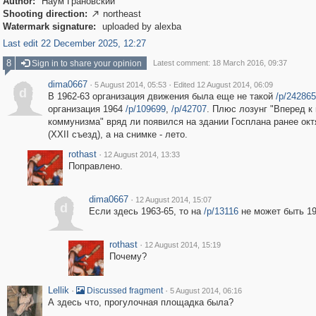
Author:
Наум Грановский
Shooting direction:
northeast

Watermark signature:
uploaded by alexba
Last edit 22 December 2025, 12:27
8
Sign in to share your opinion
Latest comment: 18 March 2016, 09:37
dima0667
·
·
5 August 2014, 05:53
Edited 12 August 2014, 06:09
d
В 1962-63 организация движения была еще не такой
/p/242865
организация 1964
/p/109699
,
/p/42707
. Плюс лозунг "Вперед к
коммунизма" вряд ли появился на здании Госплана ранее окт
(XXII съезд), а на снимке - лето.
rothast
·
12 August 2014, 13:33
Поправлено.
dima0667
·
12 August 2014, 15:07
d
Если здесь 1963-65, то на
/p/13116
не может быть 19
rothast
·
12 August 2014, 15:19
Почему?
Lellik
·
·
Discussed fragment
5 August 2014, 06:16
А здесь что, прогулочная площадка была?